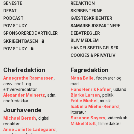
SENESTE
REDAKTION
DEBAT
SKRIBENTERNE
PODCAST
GÆSTESKRIBENTER
POV STUDY
SAMARBEJDSPARTNERE
SPONSOREREDE ARTIKLER
DEBATREGLER
BLIV MEDLEM
SKRIBENTBASEN
HANDELSBETINGELSER
POV STUDY
COOKIES & PRIVATLIV
Chefredaktion
Fagredaktion
Annegrethe Rasmussen
,
Nana Balle
, fødevarer og
ansv. chef- og
mad
erhvervsredaktør
Hans Henrik Fafner
, udland
Alexander Meinertz
, adm.
Bjarke Larsen
, politik
chefredaktør
Eddie Michel
, musik
Isabella Miehe-Renard
,
Jourhavende
litteratur
Susanne Sayers
, videnskab
Michael Bernth
, digital
Mikkel Stolt
, filmredaktør
redaktør
Anne Juliette Ladegaard
,