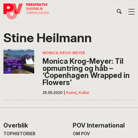
Gå
Skip
Gå
Head
direkte
til
direkte
til
indhold
til
Højr
primær
footer
Søg
på
navigation
Stine Heilmann
POV
International
MONICA KROG-MEYER
Monica Krog-Meyer: Til
opmuntring og håb –
‘Copenhagen Wrapped in
Flowers’
25.05.2020
|
Kunst
,
Kultur
Footer
Overblik
POV International
TOPHISTORIER
OM POV