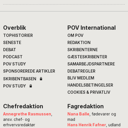
Footer
Overblik
POV International
TOPHISTORIER
OM POV
SENESTE
REDAKTION
DEBAT
SKRIBENTERNE
PODCAST
GÆSTESKRIBENTER
POV STUDY
SAMARBEJDSPARTNERE
SPONSOREREDE ARTIKLER
DEBATREGLER
BLIV MEDLEM
SKRIBENTBASEN
HANDELSBETINGELSER
POV STUDY
COOKIES & PRIVATLIV
Chefredaktion
Fagredaktion
Annegrethe Rasmussen
,
Nana Balle
, fødevarer og
ansv. chef- og
mad
erhvervsredaktør
Hans Henrik Fafner
, udland