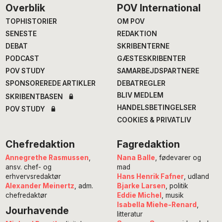
Footer
Overblik
POV International
TOPHISTORIER
OM POV
SENESTE
REDAKTION
DEBAT
SKRIBENTERNE
PODCAST
GÆSTESKRIBENTER
POV STUDY
SAMARBEJDSPARTNERE
SPONSOREREDE ARTIKLER
DEBATREGLER
BLIV MEDLEM
SKRIBENTBASEN
HANDELSBETINGELSER
POV STUDY
COOKIES & PRIVATLIV
Chefredaktion
Fagredaktion
Annegrethe Rasmussen
,
Nana Balle
, fødevarer og
ansv. chef- og
mad
erhvervsredaktør
Hans Henrik Fafner
, udland
Alexander Meinertz
, adm.
Bjarke Larsen
, politik
chefredaktør
Eddie Michel
, musik
Isabella Miehe-Renard
,
Jourhavende
litteratur