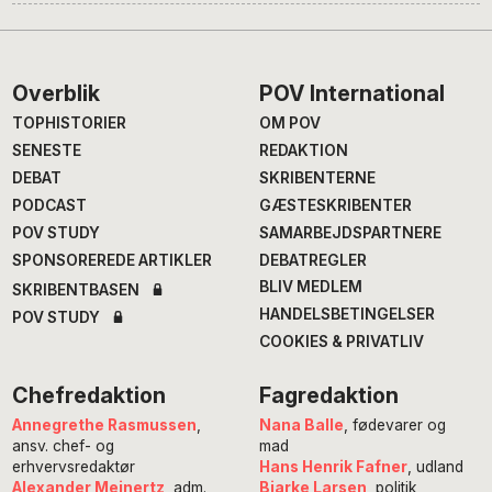
Footer
Overblik
POV International
TOPHISTORIER
OM POV
SENESTE
REDAKTION
DEBAT
SKRIBENTERNE
PODCAST
GÆSTESKRIBENTER
POV STUDY
SAMARBEJDSPARTNERE
SPONSOREREDE ARTIKLER
DEBATREGLER
BLIV MEDLEM
SKRIBENTBASEN
HANDELSBETINGELSER
POV STUDY
COOKIES & PRIVATLIV
Chefredaktion
Fagredaktion
Annegrethe Rasmussen
,
Nana Balle
, fødevarer og
ansv. chef- og
mad
erhvervsredaktør
Hans Henrik Fafner
, udland
Alexander Meinertz
, adm.
Bjarke Larsen
, politik