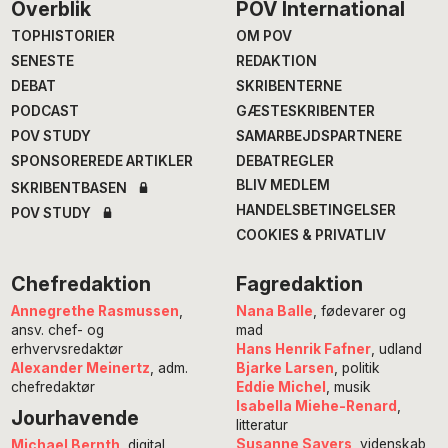
Footer
Overblik
POV International
TOPHISTORIER
OM POV
SENESTE
REDAKTION
DEBAT
SKRIBENTERNE
PODCAST
GÆSTESKRIBENTER
POV STUDY
SAMARBEJDSPARTNERE
SPONSOREREDE ARTIKLER
DEBATREGLER
BLIV MEDLEM
SKRIBENTBASEN
HANDELSBETINGELSER
POV STUDY
COOKIES & PRIVATLIV
Chefredaktion
Fagredaktion
Annegrethe Rasmussen
,
Nana Balle
, fødevarer og
ansv. chef- og
mad
erhvervsredaktør
Hans Henrik Fafner
, udland
Alexander Meinertz
, adm.
Bjarke Larsen
, politik
chefredaktør
Eddie Michel
, musik
Isabella Miehe-Renard
,
Jourhavende
litteratur
Susanne Sayers
, videnskab
Michael Bernth
, digital