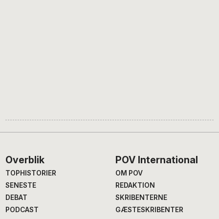
Footer
Overblik
POV International
TOPHISTORIER
OM POV
SENESTE
REDAKTION
DEBAT
SKRIBENTERNE
PODCAST
GÆSTESKRIBENTER