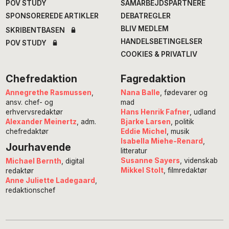
POV STUDY
SAMARBEJDSPARTNERE
SPONSOREREDE ARTIKLER
DEBATREGLER
BLIV MEDLEM
SKRIBENTBASEN
HANDELSBETINGELSER
POV STUDY
COOKIES & PRIVATLIV
Chefredaktion
Fagredaktion
Annegrethe Rasmussen
,
Nana Balle
, fødevarer og
ansv. chef- og
mad
erhvervsredaktør
Hans Henrik Fafner
, udland
Alexander Meinertz
, adm.
Bjarke Larsen
, politik
chefredaktør
Eddie Michel
, musik
Isabella Miehe-Renard
,
Jourhavende
litteratur
Susanne Sayers
, videnskab
Michael Bernth
, digital
Mikkel Stolt
, filmredaktør
redaktør
Anne Juliette Ladegaard
,
redaktionschef