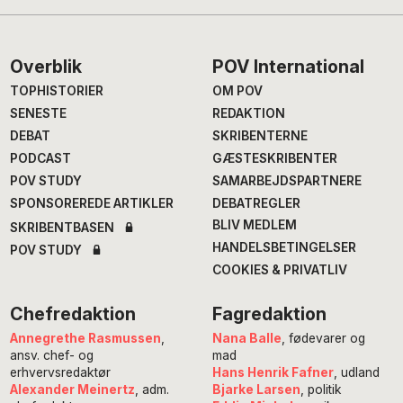
Footer
Overblik
POV International
TOPHISTORIER
OM POV
SENESTE
REDAKTION
DEBAT
SKRIBENTERNE
PODCAST
GÆSTESKRIBENTER
POV STUDY
SAMARBEJDSPARTNERE
SPONSOREREDE ARTIKLER
DEBATREGLER
BLIV MEDLEM
SKRIBENTBASEN
HANDELSBETINGELSER
POV STUDY
COOKIES & PRIVATLIV
Chefredaktion
Fagredaktion
Annegrethe Rasmussen
,
Nana Balle
, fødevarer og
ansv. chef- og
mad
erhvervsredaktør
Hans Henrik Fafner
, udland
Alexander Meinertz
, adm.
Bjarke Larsen
, politik