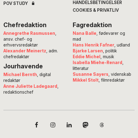
HANDELSBETINGELSER
POV STUDY
COOKIES & PRIVATLIV
Chefredaktion
Fagredaktion
Annegrethe Rasmussen
,
Nana Balle
, fødevarer og
ansv. chef- og
mad
erhvervsredaktør
Hans Henrik Fafner
, udland
Alexander Meinertz
, adm.
Bjarke Larsen
, politik
chefredaktør
Eddie Michel
, musik
Isabella Miehe-Renard
,
Jourhavende
litteratur
Susanne Sayers
, videnskab
Michael Bernth
, digital
Mikkel Stolt
, filmredaktør
redaktør
Anne Juliette Ladegaard
,
redaktionschef