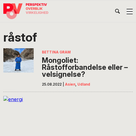
Gå
Skip
Gå
Head
direkte
til
direkte
til
indhold
til
Højr
primær
footer
Søg
på
navigation
råstof
POV
International
BETTINA GRAM
Mongoliet:
Råstofforbandelse eller –
velsignelse?
25.08.2022
|
Asien
,
Udland