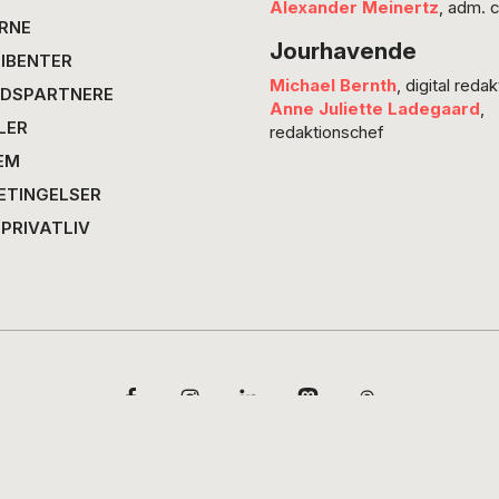
Alexander Meinertz
, adm. 
vaskem
RNE
Jourhavende
IBENTER
Michael Bernth
, digital redak
DSPARTNERE
Anne Juliette Ladegaard
,
LER
redaktionschef
EM
ETINGELSER
 PRIVATLIV
Copyright © 2026 · POV International