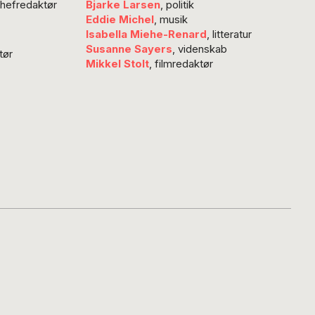
chefredaktør
Bjarke Larsen
, politik
askinen…
Eddie Michel
, musik
Isabella Miehe-Renard
, litteratur
Susanne Sayers
, videnskab
tør
Mikkel Stolt
, filmredaktør