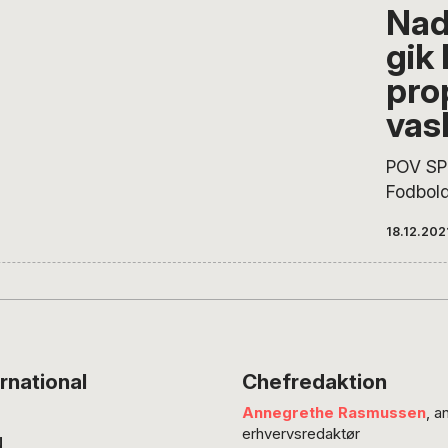
lige så 
Nad
at være,
gik 
kommet
blev der
pro
røster,
vas
Bakdal 
komment
POV SP
uger, D
Fodbold
med…
klar til
18.12.202
for pen
muligvi
netop N
ind og 
fodbold
opskrif
rnational
Chefredaktion
Fodbold
Annegrethe Rasmussen
, a
gik lige
erhvervsredaktør
sagt p
N