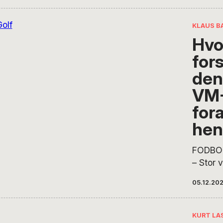
havner hos regimer med milliardbudgetter og 
fodboldtradition, må vi spørge: Er der stadig n
KLAUS B
redde?
Hvo
for
den
VM
for
hen
FODBO
– Stor 
da det 
05.12.20
fløj til 
deltage 
kontrov
KURT LA