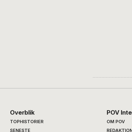
Footer
Overblik
POV Inte
TOPHISTORIER
OM POV
SENESTE
REDAKTIO