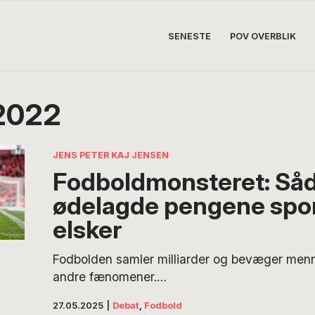
SENESTE
POV OVERBLIK
2022
JENS PETER KAJ JENSEN
Fodboldmonsteret: Så
ødelagde pengene spor
elsker
Fodbolden samler milliarder og bevæger men
andre fænomener.
Men sporten er i frit fald – fanget i et spil styr
27.05.2025
|
Debat
,
Fodbold
korrupte organisationer og globale prestigepr