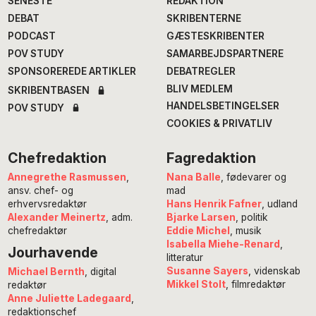
SENESTE
REDAKTION
DEBAT
SKRIBENTERNE
PODCAST
GÆSTESKRIBENTER
POV STUDY
SAMARBEJDSPARTNERE
SPONSOREREDE ARTIKLER
DEBATREGLER
BLIV MEDLEM
SKRIBENTBASEN
HANDELSBETINGELSER
POV STUDY
COOKIES & PRIVATLIV
Chefredaktion
Fagredaktion
Annegrethe Rasmussen
,
Nana Balle
, fødevarer og
ansv. chef- og
mad
erhvervsredaktør
Hans Henrik Fafner
, udland
Alexander Meinertz
, adm.
Bjarke Larsen
, politik
chefredaktør
Eddie Michel
, musik
Isabella Miehe-Renard
,
Jourhavende
litteratur
Susanne Sayers
, videnskab
Michael Bernth
, digital
Mikkel Stolt
, filmredaktør
redaktør
Anne Juliette Ladegaard
,
redaktionschef