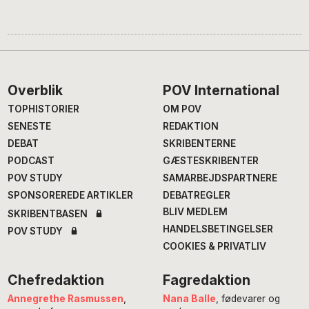
Footer
Overblik
POV International
TOPHISTORIER
OM POV
SENESTE
REDAKTION
DEBAT
SKRIBENTERNE
PODCAST
GÆSTESKRIBENTER
POV STUDY
SAMARBEJDSPARTNERE
SPONSOREREDE ARTIKLER
DEBATREGLER
BLIV MEDLEM
SKRIBENTBASEN
HANDELSBETINGELSER
POV STUDY
COOKIES & PRIVATLIV
Chefredaktion
Fagredaktion
Annegrethe Rasmussen
,
Nana Balle
, fødevarer og