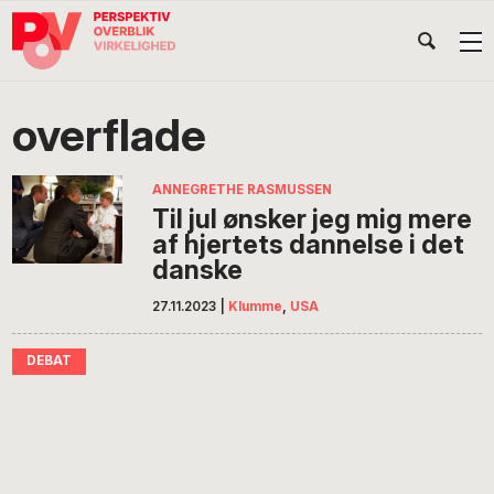
Gå
Skip
Gå
Head
direkte
til
direkte
til
indhold
til
Højr
primær
footer
Søg
på
navigation
overflade
POV
International
ANNEGRETHE RASMUSSEN
Til jul ønsker jeg mig mere
af hjertets dannelse i det
danske
27.11.2023
|
Klumme
,
USA