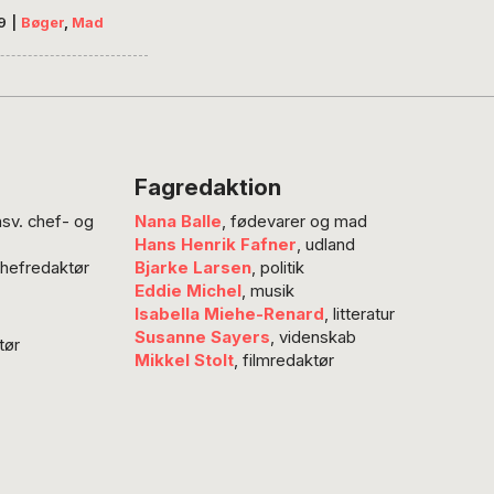
uktion og opskrifter kan ikke
9
|
Bøger
,
Mad
es. Man mister appetitten, når
ndmand fortæller, hvad der ligger
d for de fleste af de madvarer, vi
 os. Det er synd for læseren, for
f det, hun vil fortælle, er god og
viden, når…
Fagredaktion
nsv. chef- og
Nana Balle
, fødevarer og mad
Hans Henrik Fafner
, udland
chefredaktør
Bjarke Larsen
, politik
Eddie Michel
, musik
Isabella Miehe-Renard
, litteratur
Susanne Sayers
, videnskab
tør
Mikkel Stolt
, filmredaktør