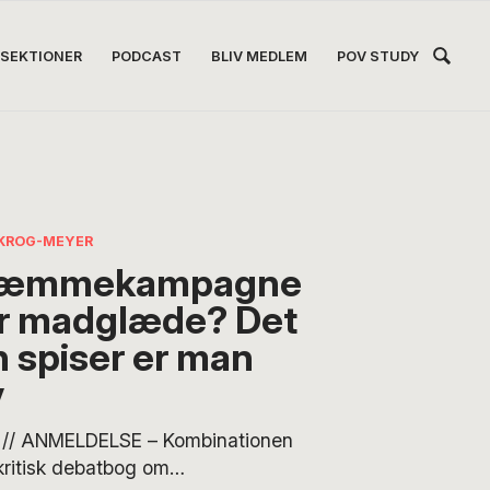
Hea
SEKTIONER
PODCAST
BLIV MEDLEM
POV STUDY
Høj
KROG-MEYER
ræmmekampagne
er madglæde? Det
 spiser er man
v
// ANMELDELSE – Kombinationen
kritisk debatbog om