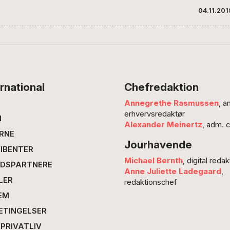
madprod
04.11.201
anbefal
Lone La
til grun
putter i
meget a
vigtig 
rnational
Chefredaktion
Annegrethe Rasmussen
, a
erhvervsredaktør
N
Alexander Meinertz
, adm. 
RNE
Jourhavende
IBENTER
Michael Bernth
, digital redak
DSPARTNERE
Anne Juliette Ladegaard
,
LER
redaktionschef
EM
ETINGELSER
 PRIVATLIV