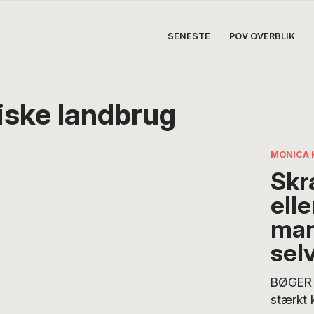
SENESTE
POV OVERBLIK
iske landbrug
MONICA 
Sk
ell
man
sel
BØGER 
stærkt 