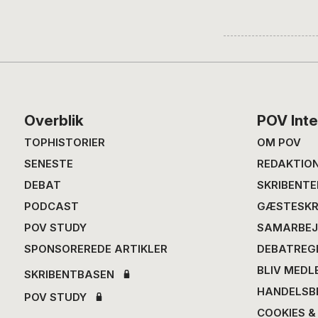
Footer
Overblik
POV Inte
TOPHISTORIER
OM POV
SENESTE
REDAKTIO
DEBAT
SKRIBENTE
PODCAST
GÆSTESKR
POV STUDY
SAMARBEJ
SPONSOREREDE ARTIKLER
DEBATREG
BLIV MEDL
SKRIBENTBASEN
HANDELSB
POV STUDY
COOKIES &