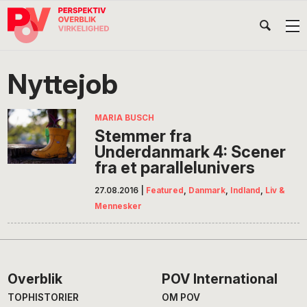
Gå
Skip
Gå
Head
direkte
til
direkte
til
indhold
til
Højr
primær
footer
Søg
på
navigation
Nyttejob
POV
International
MARIA BUSCH
Stemmer fra
Underdanmark 4: Scener
fra et parallelunivers
27.08.2016
|
Featured
,
Danmark
,
Indland
,
Liv &
Mennesker
Footer
Overblik
POV International
TOPHISTORIER
OM POV