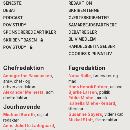
SENESTE
REDAKTION
DEBAT
SKRIBENTERNE
PODCAST
GÆSTESKRIBENTER
POV STUDY
SAMARBEJDSPARTNERE
SPONSOREREDE ARTIKLER
DEBATREGLER
BLIV MEDLEM
SKRIBENTBASEN
HANDELSBETINGELSER
POV STUDY
COOKIES & PRIVATLIV
Chefredaktion
Fagredaktion
Annegrethe Rasmussen
,
Nana Balle
, fødevarer og
ansv. chef- og
mad
erhvervsredaktør
Hans Henrik Fafner
, udland
Alexander Meinertz
, adm.
Bjarke Larsen
, politik
chefredaktør
Eddie Michel
, musik
Isabella Miehe-Renard
,
Jourhavende
litteratur
Susanne Sayers
, videnskab
Michael Bernth
, digital
Mikkel Stolt
, filmredaktør
redaktør
Anne Juliette Ladegaard
,