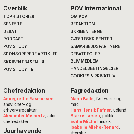
Footer
Overblik
POV International
TOPHISTORIER
OM POV
SENESTE
REDAKTION
DEBAT
SKRIBENTERNE
PODCAST
GÆSTESKRIBENTER
POV STUDY
SAMARBEJDSPARTNERE
SPONSOREREDE ARTIKLER
DEBATREGLER
BLIV MEDLEM
SKRIBENTBASEN
HANDELSBETINGELSER
POV STUDY
COOKIES & PRIVATLIV
Chefredaktion
Fagredaktion
Annegrethe Rasmussen
,
Nana Balle
, fødevarer og
ansv. chef- og
mad
erhvervsredaktør
Hans Henrik Fafner
, udland
Alexander Meinertz
, adm.
Bjarke Larsen
, politik
chefredaktør
Eddie Michel
, musik
Isabella Miehe-Renard
,
Jourhavende
litteratur