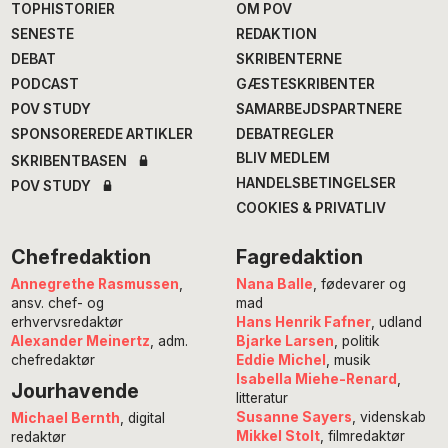
TOPHISTORIER
OM POV
SENESTE
REDAKTION
DEBAT
SKRIBENTERNE
PODCAST
GÆSTESKRIBENTER
POV STUDY
SAMARBEJDSPARTNERE
SPONSOREREDE ARTIKLER
DEBATREGLER
BLIV MEDLEM
SKRIBENTBASEN
HANDELSBETINGELSER
POV STUDY
COOKIES & PRIVATLIV
Chefredaktion
Fagredaktion
Annegrethe Rasmussen
,
Nana Balle
, fødevarer og
ansv. chef- og
mad
erhvervsredaktør
Hans Henrik Fafner
, udland
Alexander Meinertz
, adm.
Bjarke Larsen
, politik
chefredaktør
Eddie Michel
, musik
Isabella Miehe-Renard
,
Jourhavende
litteratur
Susanne Sayers
, videnskab
Michael Bernth
, digital
Mikkel Stolt
, filmredaktør
redaktør