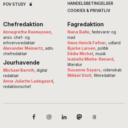
HANDELSBETINGELSER
POV STUDY
COOKIES & PRIVATLIV
Chefredaktion
Fagredaktion
Annegrethe Rasmussen
,
Nana Balle
, fødevarer og
ansv. chef- og
mad
erhvervsredaktør
Hans Henrik Fafner
, udland
Alexander Meinertz
, adm.
Bjarke Larsen
, politik
chefredaktør
Eddie Michel
, musik
Isabella Miehe-Renard
,
Jourhavende
litteratur
Susanne Sayers
, videnskab
Michael Bernth
, digital
Mikkel Stolt
, filmredaktør
redaktør
Anne Juliette Ladegaard
,
redaktionschef