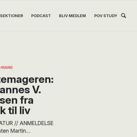
Hea
SEKTIONER
PODCAST
BLIV MEDLEM
POV STUDY
Høj
HRANE
emageren:
annes V.
sen fra
 til liv
ATUR // ANMELDELSE
aten Martin