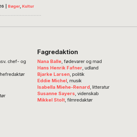
nsen vil med sin store
26
|
Bøger
,
Kultur
se og bedømme
s V. Jensen (1873-
ed nutidige øjne,
de som den store
ster og som
atisk tænker. Han
Fagredaktion
sin bog en biografi,
nsv. chef- og
Nana Balle
, fødevarer og mad
 er langt hen ad
Hans Henrik Fafner
, udland
gså en monografi,
chefredaktør
Bjarke Larsen
, politik
an gennemgår hele
Eddie Michel
, musik
re forfatterskab,…
Isabella Miehe-Renard
, litteratur
Susanne Sayers
, videnskab
tør
Mikkel Stolt
, filmredaktør