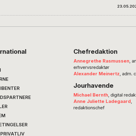
Kristia
23.05.20
bog læ
Johanne
1950) m
dvs. bå
ordkun
problem
rnational
Chefredaktion
kalder 
Annegrethe Rasmussen
, a
men den
erhvervsredaktør
vejen o
N
Alexander Meinertz
, adm. 
fordi h
RNE
Jourhavende
det sto
IBENTER
Michael Bernth
, digital redak
DSPARTNERE
Anne Juliette Ladegaard
,
LER
redaktionschef
EM
ETINGELSER
 PRIVATLIV