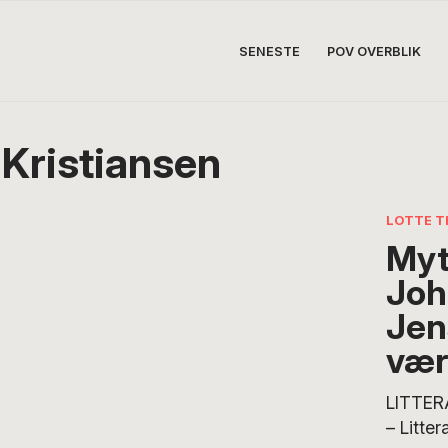
SENESTE
POV OVERBLIK
 Kristiansen
LOTTE T
Myt
Joh
Jen
værk
LITTER
– Litter