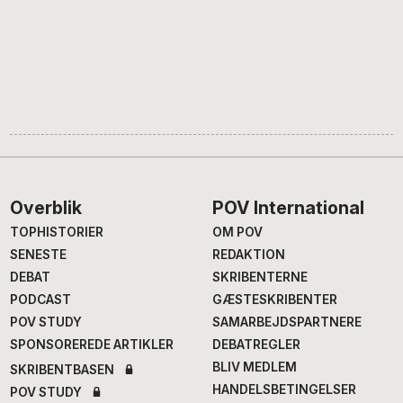
Footer
Overblik
POV International
TOPHISTORIER
OM POV
SENESTE
REDAKTION
DEBAT
SKRIBENTERNE
PODCAST
GÆSTESKRIBENTER
POV STUDY
SAMARBEJDSPARTNERE
SPONSOREREDE ARTIKLER
DEBATREGLER
BLIV MEDLEM
SKRIBENTBASEN
HANDELSBETINGELSER
POV STUDY