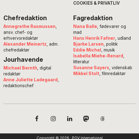
COOKIES & PRIVATLIV
Chefredaktion
Fagredaktion
Annegrethe Rasmussen
,
Nana Balle
, fødevarer og
ansv. chef- og
mad
erhvervsredaktør
Hans Henrik Fafner
, udland
Alexander Meinertz
, adm.
Bjarke Larsen
, politik
chefredaktør
Eddie Michel
, musik
Isabella Miehe-Renard
,
Jourhavende
litteratur
Susanne Sayers
, videnskab
Michael Bernth
, digital
Mikkel Stolt
, filmredaktør
redaktør
Anne Juliette Ladegaard
,
redaktionschef
Copyright © 2026 · POV International