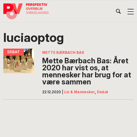
Gå
Skip
Gå
Head
direkte
til
direkte
til
indhold
til
Højr
primær
footer
Søg
på
navigation
luciaoptog
POV
International
METTE BÆRBACH BAS
Mette Bærbach Bas: Året
2020 har vist os, at
mennesker har brug for at
være sammen
22.12.2020
|
Liv & Mennesker
,
Debat