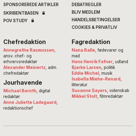
SPONSOREREDE ARTIKLER
DEBATREGLER
BLIV MEDLEM
SKRIBENTBASEN
HANDELSBETINGELSER
POV STUDY
COOKIES & PRIVATLIV
Chefredaktion
Fagredaktion
Annegrethe Rasmussen
,
Nana Balle
, fødevarer og
ansv. chef- og
mad
erhvervsredaktør
Hans Henrik Fafner
, udland
Alexander Meinertz
, adm.
Bjarke Larsen
, politik
chefredaktør
Eddie Michel
, musik
Isabella Miehe-Renard
,
Jourhavende
litteratur
Susanne Sayers
, videnskab
Michael Bernth
, digital
Mikkel Stolt
, filmredaktør
redaktør
Anne Juliette Ladegaard
,
redaktionschef