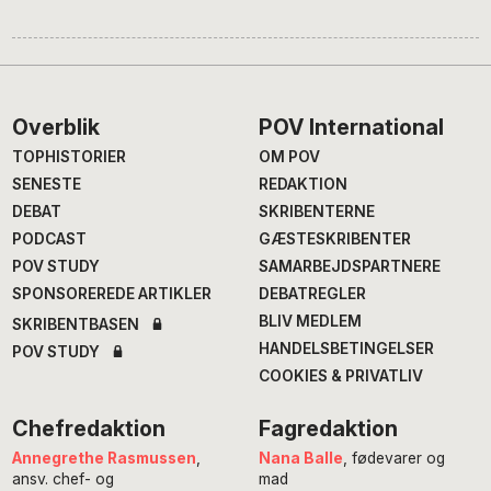
Footer
Overblik
POV International
TOPHISTORIER
OM POV
SENESTE
REDAKTION
DEBAT
SKRIBENTERNE
PODCAST
GÆSTESKRIBENTER
POV STUDY
SAMARBEJDSPARTNERE
SPONSOREREDE ARTIKLER
DEBATREGLER
BLIV MEDLEM
SKRIBENTBASEN
HANDELSBETINGELSER
POV STUDY
COOKIES & PRIVATLIV
Chefredaktion
Fagredaktion
Annegrethe Rasmussen
,
Nana Balle
, fødevarer og
ansv. chef- og
mad