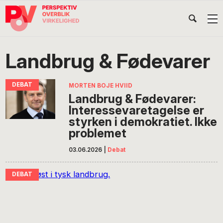
Gå
Skip
Gå
Head
direkte
til
direkte
til
indhold
til
Højr
primær
footer
Søg
på
navigation
Landbrug & Fødevarer
POV
International
MORTEN BOJE HVIID
Landbrug & Fødevarer:
Interessevaretagelse er
styrken i demokratiet. Ikke
problemet
03.06.2026
|
Debat