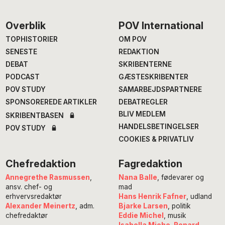
Footer
Overblik
POV International
TOPHISTORIER
OM POV
SENESTE
REDAKTION
DEBAT
SKRIBENTERNE
PODCAST
GÆSTESKRIBENTER
POV STUDY
SAMARBEJDSPARTNERE
SPONSOREREDE ARTIKLER
DEBATREGLER
BLIV MEDLEM
SKRIBENTBASEN
HANDELSBETINGELSER
POV STUDY
COOKIES & PRIVATLIV
Chefredaktion
Fagredaktion
Annegrethe Rasmussen
,
Nana Balle
, fødevarer og
ansv. chef- og
mad
erhvervsredaktør
Hans Henrik Fafner
, udland
Alexander Meinertz
, adm.
Bjarke Larsen
, politik
chefredaktør
Eddie Michel
, musik
Isabella Miehe-Renard
,