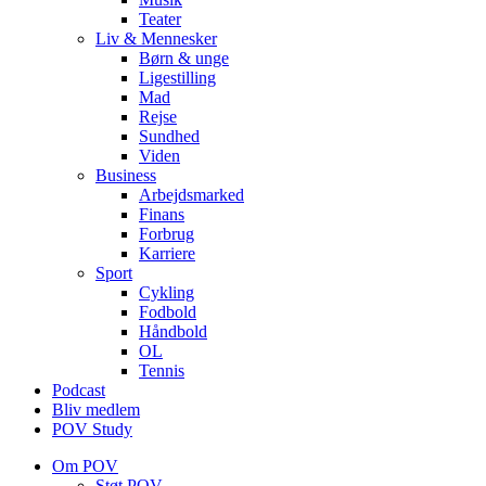
Teater
Liv & Mennesker
Børn & unge
Ligestilling
Mad
Rejse
Sundhed
Viden
Business
Arbejdsmarked
Finans
Forbrug
Karriere
Sport
Cykling
Fodbold
Håndbold
OL
Tennis
Podcast
Bliv medlem
POV Study
Om POV
Støt POV