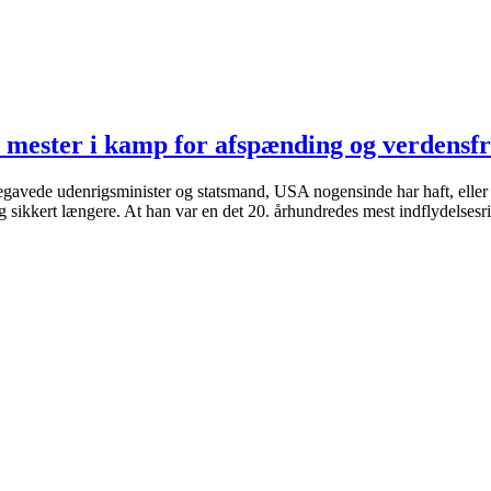
l mester i kamp for afspænding og verdensfr
udenrigsminister og statsmand, USA nogensinde har haft, eller om ha
 og sikkert længere. At han var en det 20. århundredes mest indflydelses