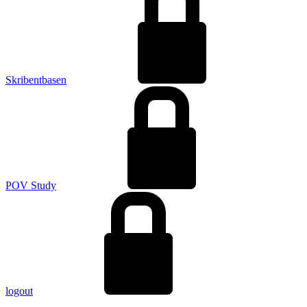
Skribentbasen
POV Study
logout