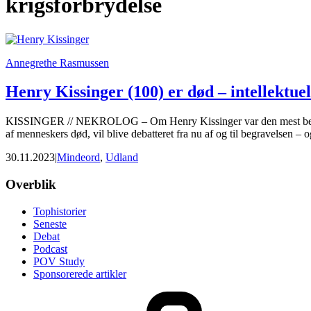
krigsforbrydelse
International
Annegrethe Rasmussen
Henry Kissinger (100) er død – intellektue
KISSINGER // NEKROLOG – Om Henry Kissinger var den mest begavede 
af menneskers død, vil blive debatteret fra nu af og til begravelsen –
30.11.2023
|
Mindeord
,
Udland
Footer
Overblik
Tophistorier
Seneste
Debat
Podcast
POV Study
Sponsorerede artikler