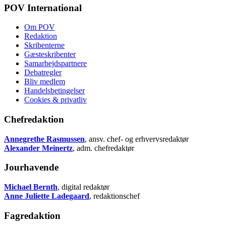
POV International
Om POV
Redaktion
Skribenterne
Gæsteskribenter
Samarbejdspartnere
Debatregler
Bliv medlem
Handelsbetingelser
Cookies & privatliv
Chefredaktion
Annegrethe Rasmussen
, ansv. chef- og erhvervsredaktør
Alexander Meinertz
, adm. chefredaktør
Jourhavende
Michael Bernth
, digital redaktør
Anne Juliette Ladegaard
, redaktionschef
Fagredaktion