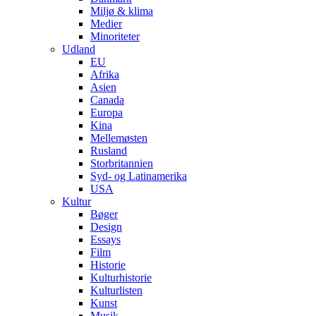
Miljø & klima
Medier
Minoriteter
Udland
EU
Afrika
Asien
Canada
Europa
Kina
Mellemøsten
Rusland
Storbritannien
Syd- og Latinamerika
USA
Kultur
Bøger
Design
Essays
Film
Historie
Kulturhistorie
Kulturlisten
Kunst
Musik