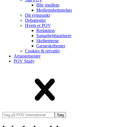
Bliv medlem
Medlems­betingelser
Dit synspunkt
Debatregler
Hvem er POV
Redaktion
Samarbejdspartnere
Skribenterne
Gæsteskribenter
Cookies & privatliv
Arrangementer
POV Study
Søg
på
POV