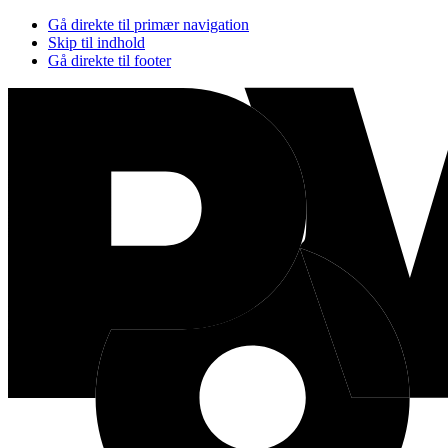
Gå direkte til primær navigation
Skip til indhold
Gå direkte til footer