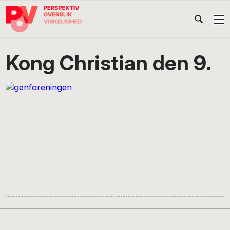
Gå
Skip
Gå
Head
direkte
til
direkte
til
indhold
til
Højr
primær
footer
Søg
på
navigation
Kong Christian den 9.
POV
International