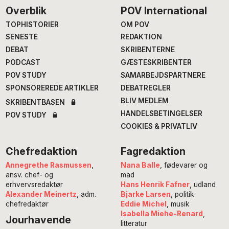
Footer
Overblik
POV International
TOPHISTORIER
OM POV
SENESTE
REDAKTION
DEBAT
SKRIBENTERNE
PODCAST
GÆSTESKRIBENTER
POV STUDY
SAMARBEJDSPARTNERE
SPONSOREREDE ARTIKLER
DEBATREGLER
BLIV MEDLEM
SKRIBENTBASEN
HANDELSBETINGELSER
POV STUDY
COOKIES & PRIVATLIV
Chefredaktion
Fagredaktion
Annegrethe Rasmussen
,
Nana Balle
, fødevarer og
ansv. chef- og
mad
erhvervsredaktør
Hans Henrik Fafner
, udland
Alexander Meinertz
, adm.
Bjarke Larsen
, politik
chefredaktør
Eddie Michel
, musik
Isabella Miehe-Renard
,
Jourhavende
litteratur