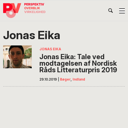
Gå
Skip
Gå
Head
direkte
til
direkte
til
indhold
til
Højr
primær
footer
Søg
på
navigation
Jonas Eika
POV
International
JONAS EIKA
Jonas Eika: Tale ved
modtagelsen af Nordisk
Råds Litteraturpris 2019
29.10.2019
|
Bøger
,
Indland