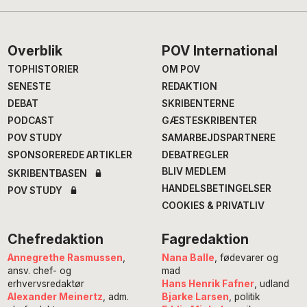
Footer
Overblik
POV International
TOPHISTORIER
OM POV
SENESTE
REDAKTION
DEBAT
SKRIBENTERNE
PODCAST
GÆSTESKRIBENTER
POV STUDY
SAMARBEJDSPARTNERE
SPONSOREREDE ARTIKLER
DEBATREGLER
BLIV MEDLEM
SKRIBENTBASEN
HANDELSBETINGELSER
POV STUDY
COOKIES & PRIVATLIV
Chefredaktion
Fagredaktion
Annegrethe Rasmussen
,
Nana Balle
, fødevarer og
ansv. chef- og
mad
erhvervsredaktør
Hans Henrik Fafner
, udland
Alexander Meinertz
, adm.
Bjarke Larsen
, politik