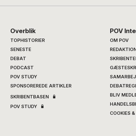
Footer
Overblik
POV Inte
TOPHISTORIER
OM POV
SENESTE
REDAKTIO
DEBAT
SKRIBENTE
PODCAST
GÆSTESKR
POV STUDY
SAMARBEJ
SPONSOREREDE ARTIKLER
DEBATREG
BLIV MEDL
SKRIBENTBASEN
HANDELSB
POV STUDY
COOKIES &