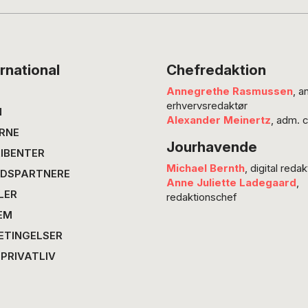
spejlinger af tidens tendenser og længsler. Å
efter…
rnational
Chefredaktion
Annegrethe Rasmussen
, a
erhvervsredaktør
N
Alexander Meinertz
, adm. 
RNE
Jourhavende
IBENTER
Michael Bernth
, digital redak
DSPARTNERE
Anne Juliette Ladegaard
,
LER
redaktionschef
EM
ETINGELSER
 PRIVATLIV