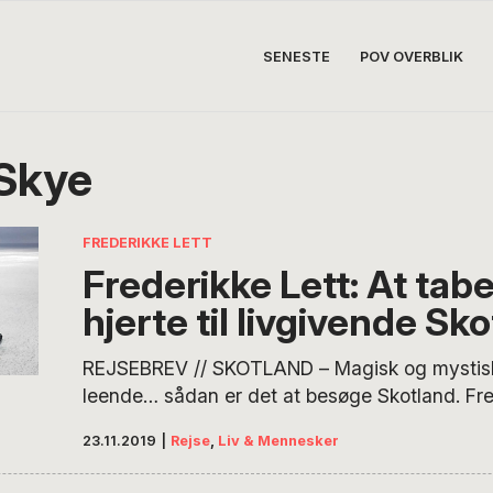
SENESTE
POV OVERBLIK
 Skye
FREDERIKKE LETT
Frederikke Lett: At tabe
hjerte til livgivende Sk
REJSEBREV // SKOTLAND – Magisk og mystisk
leende… sådan er det at besøge Skotland. Fre
tabte henover sommeren sit hjerte til et betage
23.11.2019
|
Rejse
,
Liv & Mennesker
skotternes humor og ikke mindst deres hjælp
tåbelige turister. Scrolle, scrolle henover folk