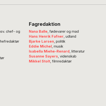
h de længsler
Fagredaktion
nsv. chef- og
Nana Balle
, fødevarer og mad
Hans Henrik Fafner
, udland
chefredaktør
Bjarke Larsen
, politik
Eddie Michel
, musik
Isabella Miehe-Renard
, litteratur
Susanne Sayers
, videnskab
tør
Mikkel Stolt
, filmredaktør