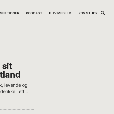
Hea
SEKTIONER
PODCAST
BLIV MEDLEM
POV STUDY
Høj
 sit
otland
, levende og
derikke Lett
nde højland, til
somhed overfor
s liv og drømme,