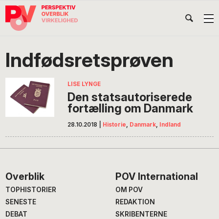
Gå
Skip
Gå
Head
direkte
til
direkte
til
indhold
til
Højr
primær
footer
Søg
på
navigation
Indfødsretsprøven
POV
International
LISE LYNGE
Den statsautoriserede
fortælling om Danmark
28.10.2018
|
Historie
,
Danmark
,
Indland
Footer
Overblik
POV International
TOPHISTORIER
OM POV
SENESTE
REDAKTION
DEBAT
SKRIBENTERNE