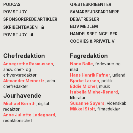
PODCAST
GÆSTESKRIBENTER
POV STUDY
SAMARBEJDSPARTNERE
SPONSOREREDE ARTIKLER
DEBATREGLER
BLIV MEDLEM
SKRIBENTBASEN
HANDELSBETINGELSER
POV STUDY
COOKIES & PRIVATLIV
Chefredaktion
Fagredaktion
Annegrethe Rasmussen
,
Nana Balle
, fødevarer og
ansv. chef- og
mad
erhvervsredaktør
Hans Henrik Fafner
, udland
Alexander Meinertz
, adm.
Bjarke Larsen
, politik
chefredaktør
Eddie Michel
, musik
Isabella Miehe-Renard
,
Jourhavende
litteratur
Susanne Sayers
, videnskab
Michael Bernth
, digital
Mikkel Stolt
, filmredaktør
redaktør
Anne Juliette Ladegaard
,
redaktionschef