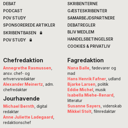
DEBAT
SKRIBENTERNE
PODCAST
GÆSTESKRIBENTER
POV STUDY
SAMARBEJDSPARTNERE
SPONSOREREDE ARTIKLER
DEBATREGLER
BLIV MEDLEM
SKRIBENTBASEN
HANDELSBETINGELSER
POV STUDY
COOKIES & PRIVATLIV
Chefredaktion
Fagredaktion
Annegrethe Rasmussen
,
Nana Balle
, fødevarer og
ansv. chef- og
mad
erhvervsredaktør
Hans Henrik Fafner
, udland
Alexander Meinertz
, adm.
Bjarke Larsen
, politik
chefredaktør
Eddie Michel
, musik
Isabella Miehe-Renard
,
Jourhavende
litteratur
Susanne Sayers
, videnskab
Michael Bernth
, digital
Mikkel Stolt
, filmredaktør
redaktør
Anne Juliette Ladegaard
,
redaktionschef