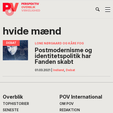
Gå
Skip
Gå
Head
direkte
til
direkte
til
indhold
til
Højr
primær
footer
Søg
på
navigation
hvide mænd
POV
International
LONE NØRGAARD OG KÅRE FOG
Postmodernisme og
identitetspolitik har
Fanden skabt
01.03.2021
|
Indland
,
Debat
Footer
Overblik
POV International
TOPHISTORIER
OM POV
SENESTE
REDAKTION