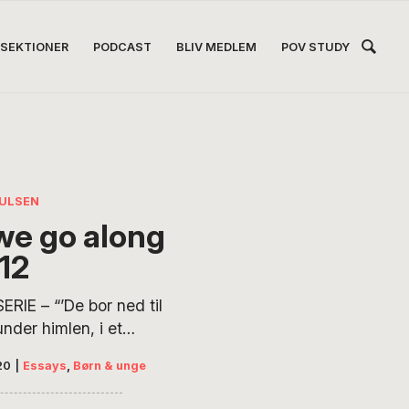
Hea
SEKTIONER
PODCAST
BLIV MEDLEM
POV STUDY
Høj
OULSEN
we go along
112
RIE – “’De bor ned til
under himlen, i et
gt og frit fællesskab.
20
|
Essays
,
Børn & unge
ved, at det, min
e kan med mennesker,