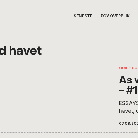
SENESTE
POV OVERBLIK
d havet
ODILE P
As 
– #
ESSAYSE
havet, 
rummeli
07.08.20
Og jeg 
venind