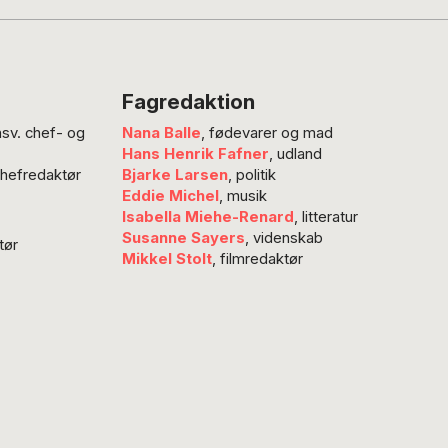
 børn og unge, er at
m plads og frihed … Vi
ntuelt tage en tur
ørst, så jeg kan
Fagredaktion
e dig, hvordan der ser
nsv. chef- og
Nana Balle
, fødevarer og mad
e fotos og…
Hans Henrik Fafner
, udland
chefredaktør
Bjarke Larsen
, politik
Eddie Michel
, musik
Isabella Miehe-Renard
, litteratur
Susanne Sayers
, videnskab
tør
Mikkel Stolt
, filmredaktør