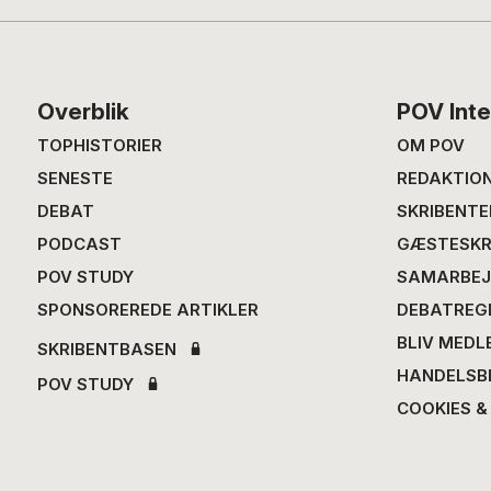
Footer
Overblik
POV Inte
TOPHISTORIER
OM POV
SENESTE
REDAKTIO
DEBAT
SKRIBENTE
PODCAST
GÆSTESKR
POV STUDY
SAMARBEJ
SPONSOREREDE ARTIKLER
DEBATREG
BLIV MEDL
SKRIBENTBASEN
HANDELSB
POV STUDY
COOKIES &