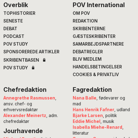
Footer
Overblik
POV International
TOPHISTORIER
OM POV
SENESTE
REDAKTION
DEBAT
SKRIBENTERNE
PODCAST
GÆSTESKRIBENTER
POV STUDY
SAMARBEJDSPARTNERE
SPONSOREREDE ARTIKLER
DEBATREGLER
BLIV MEDLEM
SKRIBENTBASEN
HANDELSBETINGELSER
POV STUDY
COOKIES & PRIVATLIV
Chefredaktion
Fagredaktion
Annegrethe Rasmussen
,
Nana Balle
, fødevarer og
ansv. chef- og
mad
erhvervsredaktør
Hans Henrik Fafner
, udland
Alexander Meinertz
, adm.
Bjarke Larsen
, politik
chefredaktør
Eddie Michel
, musik
Isabella Miehe-Renard
,
Jourhavende
litteratur