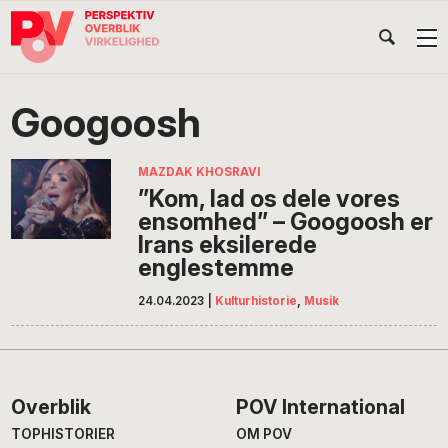
Gå
Skip
Gå
Head
direkte
til
direkte
til
indhold
til
Højr
primær
footer
Søg
på
navigation
Googoosh
POV
International
MAZDAK KHOSRAVI
”Kom, lad os dele vores
ensomhed” – Googoosh er
Irans eksilerede
englestemme
24.04.2023
|
Kulturhistorie
,
Musik
Footer
Overblik
POV International
TOPHISTORIER
OM POV