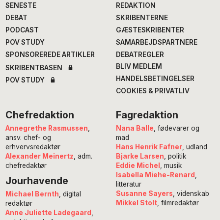
SENESTE
REDAKTION
DEBAT
SKRIBENTERNE
PODCAST
GÆSTESKRIBENTER
POV STUDY
SAMARBEJDSPARTNERE
SPONSOREREDE ARTIKLER
DEBATREGLER
BLIV MEDLEM
SKRIBENTBASEN
HANDELSBETINGELSER
POV STUDY
COOKIES & PRIVATLIV
Chefredaktion
Fagredaktion
Annegrethe Rasmussen
,
Nana Balle
, fødevarer og
ansv. chef- og
mad
erhvervsredaktør
Hans Henrik Fafner
, udland
Alexander Meinertz
, adm.
Bjarke Larsen
, politik
chefredaktør
Eddie Michel
, musik
Isabella Miehe-Renard
,
Jourhavende
litteratur
Susanne Sayers
, videnskab
Michael Bernth
, digital
Mikkel Stolt
, filmredaktør
redaktør
Anne Juliette Ladegaard
,