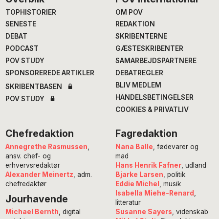
Footer
TOPHISTORIER
OM POV
SENESTE
REDAKTION
DEBAT
SKRIBENTERNE
PODCAST
GÆSTESKRIBENTER
POV STUDY
SAMARBEJDSPARTNERE
SPONSOREREDE ARTIKLER
DEBATREGLER
BLIV MEDLEM
SKRIBENTBASEN
HANDELSBETINGELSER
POV STUDY
COOKIES & PRIVATLIV
Chefredaktion
Fagredaktion
Annegrethe Rasmussen
,
Nana Balle
, fødevarer og
ansv. chef- og
mad
erhvervsredaktør
Hans Henrik Fafner
, udland
Alexander Meinertz
, adm.
Bjarke Larsen
, politik
chefredaktør
Eddie Michel
, musik
Isabella Miehe-Renard
,
Jourhavende
litteratur
Susanne Sayers
, videnskab
Michael Bernth
, digital