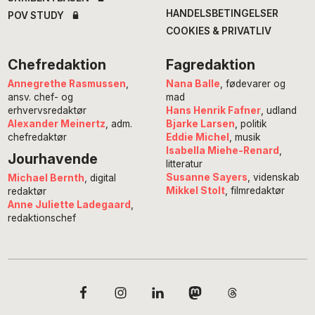
HANDELSBETINGELSER
POV STUDY
COOKIES & PRIVATLIV
Chefredaktion
Fagredaktion
Annegrethe Rasmussen
,
Nana Balle
, fødevarer og
ansv. chef- og
mad
erhvervsredaktør
Hans Henrik Fafner
, udland
Alexander Meinertz
, adm.
Bjarke Larsen
, politik
chefredaktør
Eddie Michel
, musik
Isabella Miehe-Renard
,
Jourhavende
litteratur
Susanne Sayers
, videnskab
Michael Bernth
, digital
Mikkel Stolt
, filmredaktør
redaktør
Anne Juliette Ladegaard
,
redaktionschef