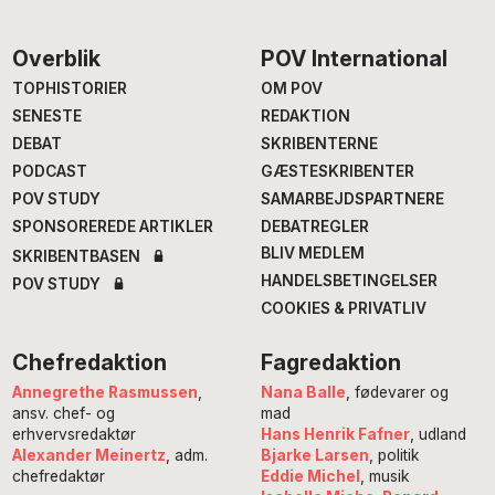
Footer
Overblik
POV International
TOPHISTORIER
OM POV
SENESTE
REDAKTION
DEBAT
SKRIBENTERNE
PODCAST
GÆSTESKRIBENTER
POV STUDY
SAMARBEJDSPARTNERE
SPONSOREREDE ARTIKLER
DEBATREGLER
BLIV MEDLEM
SKRIBENTBASEN
HANDELSBETINGELSER
POV STUDY
COOKIES & PRIVATLIV
Chefredaktion
Fagredaktion
Annegrethe Rasmussen
,
Nana Balle
, fødevarer og
ansv. chef- og
mad
erhvervsredaktør
Hans Henrik Fafner
, udland
Alexander Meinertz
, adm.
Bjarke Larsen
, politik
chefredaktør
Eddie Michel
, musik