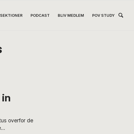
Hea
SEKTIONER
PODCAST
BLIV MEDLEM
POV STUDY
Høj
s
l
in
us overfor de
e