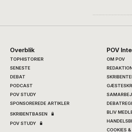
Footer
Overblik
POV Inte
TOPHISTORIER
OM POV
SENESTE
REDAKTIO
DEBAT
SKRIBENTE
PODCAST
GÆSTESKR
POV STUDY
SAMARBEJ
SPONSOREREDE ARTIKLER
DEBATREG
BLIV MEDL
SKRIBENTBASEN
HANDELSB
POV STUDY
COOKIES &