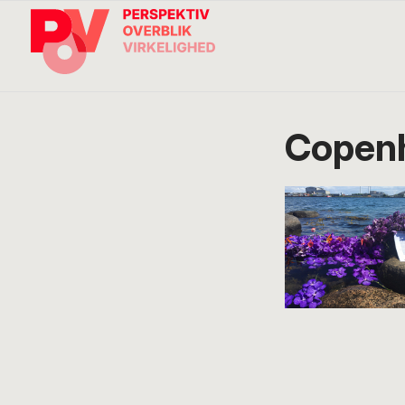
Gå
Skip
Gå
direkte
til
direkte
til
indhold
til
primær
footer
navigation
Søg
på
POV
Copen
International