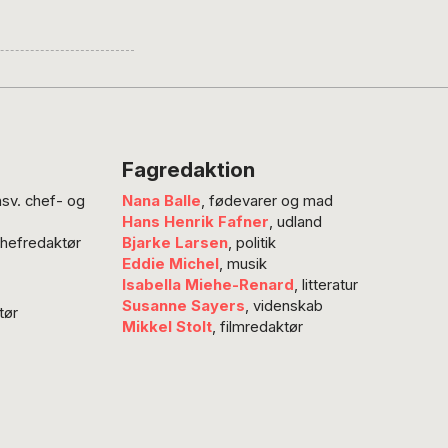
 muntre os op
 helt store
res indsats.
du kommer forbi
Fagredaktion
nsv. chef- og
Nana Balle
, fødevarer og mad
Hans Henrik Fafner
, udland
chefredaktør
Bjarke Larsen
, politik
Eddie Michel
, musik
Isabella Miehe-Renard
, litteratur
Susanne Sayers
, videnskab
tør
Mikkel Stolt
, filmredaktør