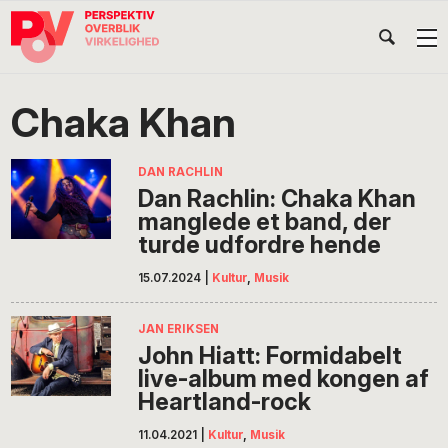
Gå
Skip
Gå
Head
direkte
til
direkte
til
indhold
til
Højr
primær
footer
Søg
på
navigation
Chaka Khan
POV
International
DAN RACHLIN
Dan Rachlin: Chaka Khan
manglede et band, der
turde udfordre hende
15.07.2024
|
Kultur
,
Musik
JAN ERIKSEN
John Hiatt: Formidabelt
live-album med kongen af
Heartland-rock
11.04.2021
|
Kultur
,
Musik