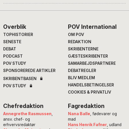
Footer
Overblik
POV International
TOPHISTORIER
OM POV
SENESTE
REDAKTION
DEBAT
SKRIBENTERNE
PODCAST
GÆSTESKRIBENTER
POV STUDY
SAMARBEJDSPARTNERE
SPONSOREREDE ARTIKLER
DEBATREGLER
BLIV MEDLEM
SKRIBENTBASEN
HANDELSBETINGELSER
POV STUDY
COOKIES & PRIVATLIV
Chefredaktion
Fagredaktion
Annegrethe Rasmussen
,
Nana Balle
, fødevarer og
ansv. chef- og
mad
erhvervsredaktør
Hans Henrik Fafner
, udland