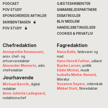
PODCAST
GÆSTESKRIBENTER
POV STUDY
SAMARBEJDSPARTNERE
SPONSOREREDE ARTIKLER
DEBATREGLER
BLIV MEDLEM
SKRIBENTBASEN
HANDELSBETINGELSER
POV STUDY
COOKIES & PRIVATLIV
Chefredaktion
Fagredaktion
Annegrethe Rasmussen
,
Nana Balle
, fødevarer og
ansv. chef- og
mad
erhvervsredaktør
Hans Henrik Fafner
, udland
Alexander Meinertz
, adm.
Bjarke Larsen
, politik
chefredaktør
Eddie Michel
, musik
Isabella Miehe-Renard
,
Jourhavende
litteratur
Susanne Sayers
, videnskab
Michael Bernth
, digital
Mikkel Stolt
, filmredaktør
redaktør
Anne Juliette Ladegaard
,
redaktionschef