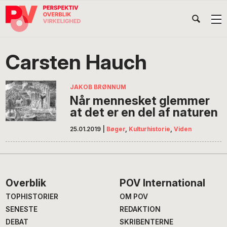
Gå
Skip
Gå
Head
direkte
til
direkte
til
indhold
til
Højr
primær
footer
Søg
på
navigation
Carsten Hauch
POV
International
JAKOB BRØNNUM
Når mennesket glemmer
at det er en del af naturen
25.01.2019
|
Bøger
,
Kulturhistorie
,
Viden
Footer
Overblik
POV International
TOPHISTORIER
OM POV
SENESTE
REDAKTION
DEBAT
SKRIBENTERNE