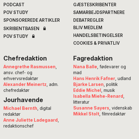
PODCAST
GÆSTESKRIBENTER
POV STUDY
SAMARBEJDSPARTNERE
SPONSOREREDE ARTIKLER
DEBATREGLER
BLIV MEDLEM
SKRIBENTBASEN
HANDELSBETINGELSER
POV STUDY
COOKIES & PRIVATLIV
Chefredaktion
Fagredaktion
Annegrethe Rasmussen
,
Nana Balle
, fødevarer og
ansv. chef- og
mad
erhvervsredaktør
Hans Henrik Fafner
, udland
Alexander Meinertz
, adm.
Bjarke Larsen
, politik
chefredaktør
Eddie Michel
, musik
Isabella Miehe-Renard
,
Jourhavende
litteratur
Susanne Sayers
, videnskab
Michael Bernth
, digital
Mikkel Stolt
, filmredaktør
redaktør
Anne Juliette Ladegaard
,
redaktionschef