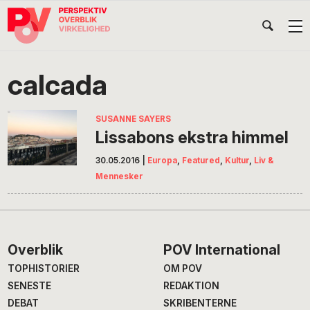
Gå
Skip
Gå
Head
direkte
til
direkte
til
indhold
til
Højr
primær
footer
Søg
på
navigation
calcada
POV
International
SUSANNE SAYERS
Lissabons ekstra himmel
30.05.2016
|
Europa
,
Featured
,
Kultur
,
Liv &
Mennesker
Footer
Overblik
POV International
TOPHISTORIER
OM POV
SENESTE
REDAKTION
DEBAT
SKRIBENTERNE