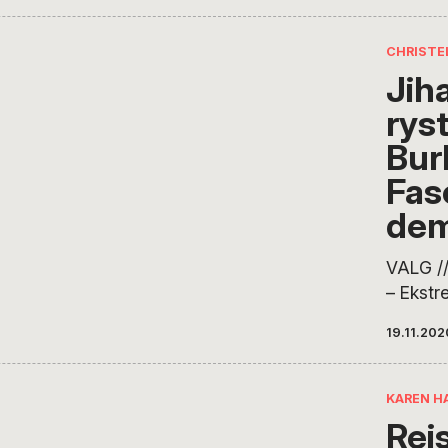
CHRISTE
Jih
rys
Bur
Fas
dem
VALG /
– Ekstr
terrorg
19.11.202
i Burki
indflyd
landet 
KAREN H
interna
Rej
støtte t