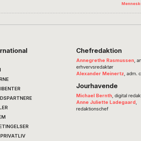
Mennesk
19,…
overhal
om sit
bronzek
Ouagad
interna
holdt 
rnational
Chefredaktion
Annegrethe Rasmussen
, a
erhvervsredaktør
N
Alexander Meinertz
, adm. 
RNE
Jourhavende
IBENTER
Michael Bernth
, digital redak
DSPARTNERE
Anne Juliette Ladegaard
,
LER
redaktionschef
EM
ETINGELSER
 PRIVATLIV