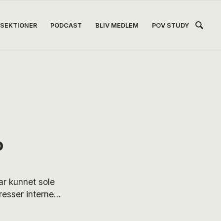
Hea
SEKTIONER
PODCAST
BLIV MEDLEM
POV STUDY
Høj
b
ar kunnet sole
presser interne
t melde sit