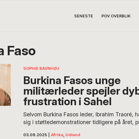
SENESTE
POV OVERBLIK
a Faso
SOPHIE BAVNHØJ
Burkina Fasos unge
militærleder spejler dy
frustration i Sahel
Selvom Burkina Fasos leder, Ibrahim Traoré, h
sig i støttedemonstrationer tidligere på året, 
forventninger sig på, og han er snart nødt til a
03.09.2025
|
Afrika
,
Udland
næste træk.