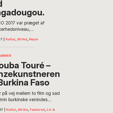
ømmet. Busser
d
r kører ikke,
gadougou.
 ambulance skal
m, og Karen
O 2017 var præget af
r med som
kkerhedsniveau,
passager. I det
gistik, fremragende
e Burkina Faso
17
|
Kultur
,
Afrika
,
Rejse
elsfulde film. Men
konkurrencefilmene
 perler, og den bedste
AMMER
ain Gomis’ Felicity,
ouba Touré –
en eftertragtede
nzekunstneren
ris. Karen Hammer
 om sit gensyn med
 Burkina Faso
ougou og om Den
kanske Filmfestivals
r på vej mellem to film og sad
g mindre gode
min burkinske venindes
ser. Det var
otorcykel, da jeg blev råbt
17
|
Kultur
,
Afrika
,
Featured
,
Liv &
rkt d. 1 februar kl.
acouba, der var i færd med at