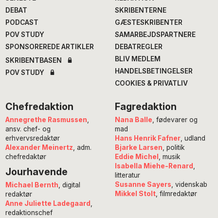
DEBAT
SKRIBENTERNE
PODCAST
GÆSTESKRIBENTER
POV STUDY
SAMARBEJDSPARTNERE
SPONSOREREDE ARTIKLER
DEBATREGLER
BLIV MEDLEM
SKRIBENTBASEN
HANDELSBETINGELSER
POV STUDY
COOKIES & PRIVATLIV
Chefredaktion
Fagredaktion
Annegrethe Rasmussen
,
Nana Balle
, fødevarer og
ansv. chef- og
mad
erhvervsredaktør
Hans Henrik Fafner
, udland
Alexander Meinertz
, adm.
Bjarke Larsen
, politik
chefredaktør
Eddie Michel
, musik
Isabella Miehe-Renard
,
Jourhavende
litteratur
Susanne Sayers
, videnskab
Michael Bernth
, digital
Mikkel Stolt
, filmredaktør
redaktør
Anne Juliette Ladegaard
,
redaktionschef