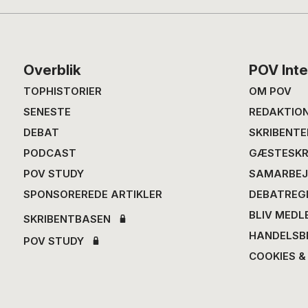
Footer
Overblik
POV Inte
TOPHISTORIER
OM POV
SENESTE
REDAKTIO
DEBAT
SKRIBENTE
PODCAST
GÆSTESKR
POV STUDY
SAMARBEJ
SPONSOREREDE ARTIKLER
DEBATREG
BLIV MEDL
SKRIBENTBASEN
HANDELSB
POV STUDY
COOKIES &