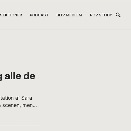
Hea
SEKTIONER
PODCAST
BLIV MEDLEM
POV STUDY
Høj
 alle de
ation af Sara
på scenen, men
til live og
behagelig
 helt rigtig til