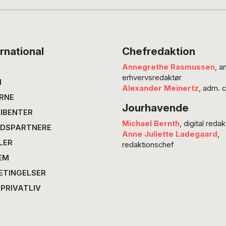
tiden, skriver POV’s teateranmelder…
rnational
Chefredaktion
Annegrethe Rasmussen
, a
erhvervsredaktør
N
Alexander Meinertz
, adm. 
RNE
Jourhavende
IBENTER
Michael Bernth
, digital redak
DSPARTNERE
Anne Juliette Ladegaard
,
LER
redaktionschef
EM
ETINGELSER
 PRIVATLIV