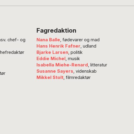
Fagredaktion
nsv. chef- og
Nana Balle
, fødevarer og mad
Hans Henrik Fafner
, udland
chefredaktør
Bjarke Larsen
, politik
Eddie Michel
, musik
Isabella Miehe-Renard
, litteratur
Susanne Sayers
, videnskab
tør
Mikkel Stolt
, filmredaktør