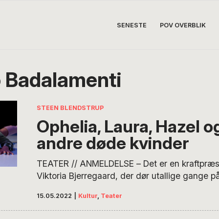
SENESTE
POV OVERBLIK
 Badalamenti
STEEN BLENDSTRUP
Ophelia, Laura, Hazel og
andre døde kvinder
TEATER // ANMELDELSE – Det er en kraftpræst
Viktoria Bjerregaard, der dør utallige gange 
ligesom operasangeren kommer hun hver gang 
15.05.2022
|
Kultur
,
Teater
synger endnu et vers. Hun er død – er ingen 
forestilling, den vil måske for meget, men den er