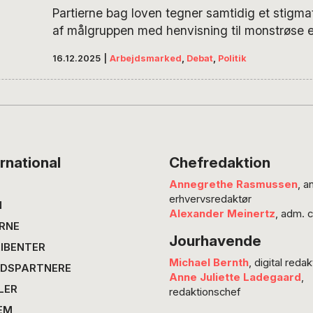
offentlige forsørgelsesydelser fra dømte, der e
Partierne bag loven tegner samtidig et stigma
eller under behandling i retspsykiatrien.
af målgruppen med henvisning til monstrøse e
der ikke er repræsentative for lovens målgrup
16.12.2025
|
Arbejdsmarked
,
Debat
,
Politik
Lisbeth Riisager Henriksen.
rnational
Chefredaktion
Annegrethe Rasmussen
, a
erhvervsredaktør
N
Alexander Meinertz
, adm. 
RNE
Jourhavende
IBENTER
Michael Bernth
, digital redak
DSPARTNERE
Anne Juliette Ladegaard
,
LER
redaktionschef
EM