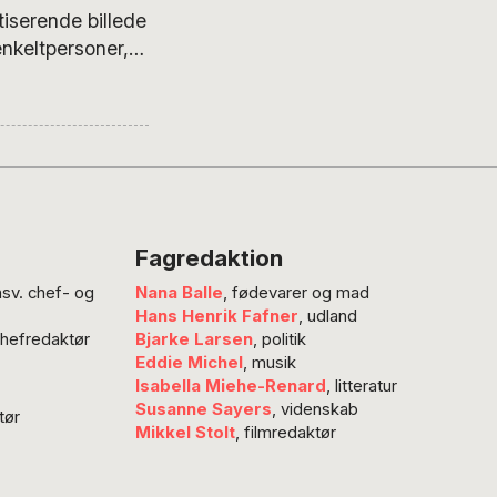
r i anbringelse
tiserende billede
nkeltpersoner,
pe, anfører
Fagredaktion
nsv. chef- og
Nana Balle
, fødevarer og mad
Hans Henrik Fafner
, udland
chefredaktør
Bjarke Larsen
, politik
Eddie Michel
, musik
Isabella Miehe-Renard
, litteratur
Susanne Sayers
, videnskab
tør
Mikkel Stolt
, filmredaktør