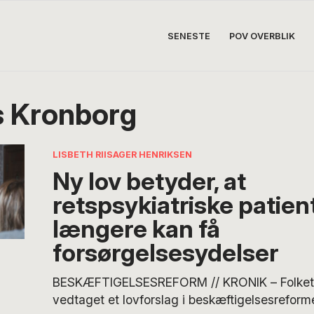
SENESTE
POV OVERBLIK
 Kronborg
LISBETH RIISAGER HENRIKSEN
Ny lov betyder, at
retspsykiatriske patien
længere kan få
forsørgelsesydelser
BESKÆFTIGELSESREFORM // KRONIK – Folketi
vedtaget et lovforslag i beskæftigelsesrefor