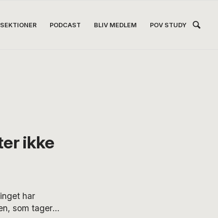
Hea
SEKTIONER
PODCAST
BLIV MEDLEM
POV STUDY
Høj
ter ikke
nget har
men, som tager