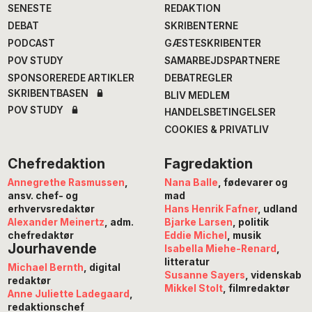
SENESTE
REDAKTION
DEBAT
SKRIBENTERNE
PODCAST
GÆSTESKRIBENTER
POV STUDY
SAMARBEJDSPARTNERE
SPONSOREREDE ARTIKLER
DEBATREGLER
SKRIBENTBASEN
BLIV MEDLEM
POV STUDY
HANDELSBETINGELSER
COOKIES & PRIVATLIV
Chefredaktion
Fagredaktion
Annegrethe Rasmussen
,
Nana Balle
, fødevarer og
ansv. chef- og
mad
erhvervsredaktør
Hans Henrik Fafner
, udland
Alexander Meinertz
, adm.
Bjarke Larsen
, politik
chefredaktør
Eddie Michel
, musik
Jourhavende
Isabella Miehe-Renard
,
litteratur
Michael Bernth
, digital
Susanne Sayers
, videnskab
redaktør
Mikkel Stolt
, filmredaktør
Anne Juliette Ladegaard
,
redaktionschef