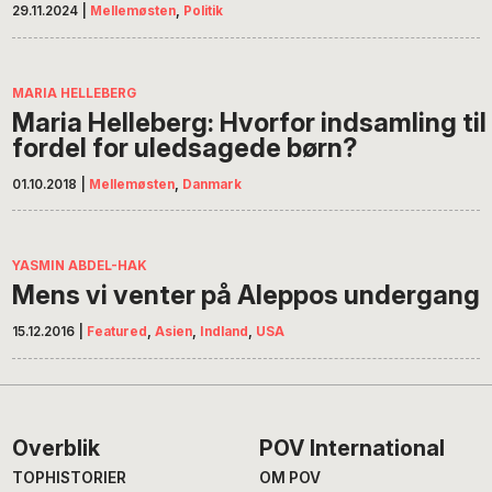
29.11.2024
|
Mellemøsten
,
Politik
MARIA HELLEBERG
Maria Helleberg: Hvorfor indsamling til
fordel for uledsagede børn?
01.10.2018
|
Mellemøsten
,
Danmark
YASMIN ABDEL-HAK
Mens vi venter på Aleppos undergang
15.12.2016
|
Featured
,
Asien
,
Indland
,
USA
Footer
Overblik
POV International
TOPHISTORIER
OM POV