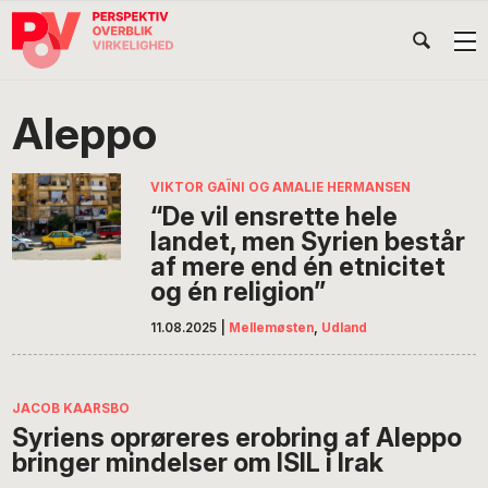
Gå
Skip
Gå
Head
direkte
til
direkte
til
indhold
til
Højr
primær
footer
Søg
på
navigation
Aleppo
POV
International
VIKTOR GAÏNI OG AMALIE HERMANSEN
“De vil ensrette hele
landet, men Syrien består
af mere end én etnicitet
og én religion”
11.08.2025
|
Mellemøsten
,
Udland
JACOB KAARSBO
Syriens oprøreres erobring af Aleppo
bringer mindelser om ISIL i Irak