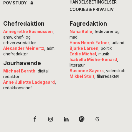
HANDELSBETINGELSER
POV STUDY
COOKIES & PRIVATLIV
Chefredaktion
Fagredaktion
Annegrethe Rasmussen
,
Nana Balle
, fødevarer og
ansv. chef- og
mad
erhvervsredaktør
Hans Henrik Fafner
, udland
Alexander Meinertz
, adm.
Bjarke Larsen
, politik
chefredaktør
Eddie Michel
, musik
Isabella Miehe-Renard
,
Jourhavende
litteratur
Susanne Sayers
, videnskab
Michael Bernth
, digital
Mikkel Stolt
, filmredaktør
redaktør
Anne Juliette Ladegaard
,
redaktionschef