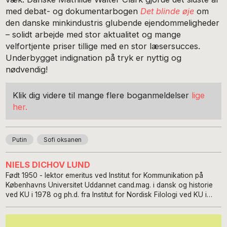
med debat- og dokumentarbogen
Det blinde øje
om
den danske minkindustris glubende ejendommeligheder
– solidt arbejde med stor aktualitet og mange
velfortjente priser tillige med en stor læsersucces.
Underbygget indignation på tryk er nyttig og
nødvendig!
Klik dig videre til mange flere boganmeldelser
lige
her.
Putin
Sofi oksanen
NIELS DICHOV LUND
Født 1950 - lektor emeritus ved Institut for Kommunikation på
Københavns Universitet Uddannet cand.mag. i dansk og historie
ved KU i 1978 og ph.d. fra Institut for Nordisk Filologi ved KU i
2000. Fra 1978 ansat ved Danmarks Biblioteksskole som lektor,
fra 2013-2019 ved Københavns Universitet i litteratur- og
kulturformidling. Har forestået forskningsprojekter bl.a. inden for