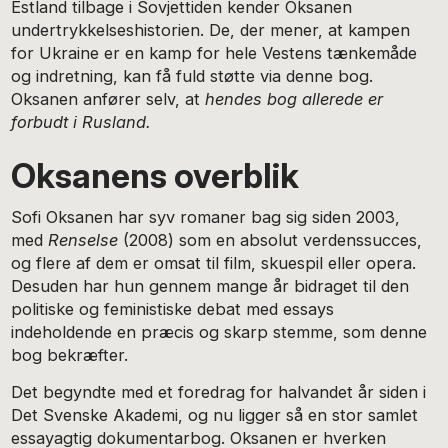
Estland tilbage i Sovjettiden kender Oksanen
undertrykkelseshistorien. De, der mener, at kampen
for Ukraine er en kamp for hele Vestens tænkemåde
og indretning, kan få fuld støtte via denne bog.
Oksanen anfører selv, at
hendes bog allerede er
forbudt i Rusland.
Oksanens overblik
Sofi Oksanen har syv romaner bag sig siden 2003,
med
Renselse
(2008) som en absolut verdenssucces,
og flere af dem er omsat til film, skuespil eller opera.
Desuden har hun gennem mange år bidraget til den
politiske og feministiske debat med essays
indeholdende en præcis og skarp stemme, som denne
bog bekræfter.
Det begyndte med et foredrag for halvandet år siden i
Det Svenske Akademi, og nu ligger så en stor samlet
essayagtig dokumentarbog. Oksanen er hverken