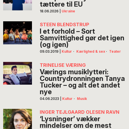
tættere til EU
18.06.2026
|
Ukraine
STEEN BLENDSTRUP
I et forhold – Sort
Samvittighed gør det igen
(og igen)
09.03.2019
|
Kultur
·
Kærlighed & sex
·
Teater
TRINELISE VÆRING
Værings musiklytteri:
Countrydronningen Tanya
Tucker – og alt det andet
nye
04.06.2023
|
Kultur
·
Musik
INGER TEJLGAARD OLESEN RAVN
‘Lysninger’ vækker
mindelser om de mest