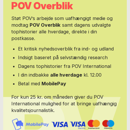
POV Overblik
litteraturformidling og folkeoplysning, barndomsskildringer i
litteraturen og digital formidling af kulturarv. Dertil redaktion af tss-
temanumre samt artikler og anmeldelser omkring faglitteratur,
Støt POV’s arbejde som uafhængigt medie og
litteratursociologi, kulturarv, kulturpolitik, biblioteksforhold etc. i
modtag
POV Overblik
samt dagens udvalgte
mange tidsskrifter, foruden overbliksanmeldelser af skønlitteratur.
tophistorier alle hverdage, direkte i din
P.t. fagansvarlig for nogle litteraturfaglige felter ved Den Store
Danske.
postkasse.
Et kritisk nyhedsoverblik fra ind- og udland
Indsigt baseret på selvstændig research
Dagens tophistorier fra POV International
I din indbakke
alle hverdage
kl. 12.00
Betal med
MobilePay
For kun 25 kr. om måneden giver du POV
International mulighed for at bringe uafhængig
kvalitetsjournalistik.