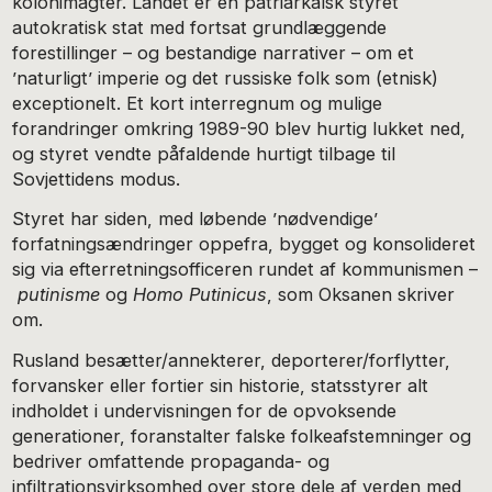
kolonimagter. Landet er en patriarkalsk styret
autokratisk stat med fortsat grundlæggende
forestillinger – og bestandige narrativer – om et
’naturligt’ imperie og det russiske folk som (etnisk)
exceptionelt. Et kort interregnum og mulige
forandringer omkring 1989-90 blev hurtig lukket ned,
og styret vendte påfaldende hurtigt tilbage til
Sovjettidens modus.
Styret har siden, med løbende ’nødvendige’
forfatningsændringer oppefra, bygget og konsolideret
sig via efterretningsofficeren rundet af kommunismen –
putinisme
og
Homo Putinicus
, som Oksanen skriver
om.
Rusland besætter/annekterer, deporterer/forflytter,
forvansker eller fortier sin historie, statsstyrer alt
indholdet i undervisningen for de opvoksende
generationer, foranstalter falske folkeafstemninger og
bedriver omfattende propaganda- og
infiltrationsvirksomhed over store dele af verden med