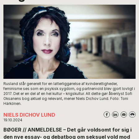
Rusland står generelt for en latterliggørelse af kvinderettigheder,
feminisme ses som en psykisk sygdom, og partnervold blev gjort lovligt i
2017. Det er en del af en hel kultur – krigskultur. Alt dette gør åbenlyst Sofi
Oksanens bog aktuel og relevant, mener Niels Dichov Lund. Foto: Toni
Härkönen.
NIELS DICHOV LUND
19.10.2024
BØGER // ANMELDELSE – Det går voldsomt for sig i
den nye essay- og debatbog om seksuel vold mod