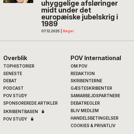
uhyggelige afsløringer
midt under det
europæiske jubelskrig i
1989
07.12.2025
|
Bøger
Footer
Overblik
POV International
TOPHISTORIER
OM POV
SENESTE
REDAKTION
DEBAT
SKRIBENTERNE
PODCAST
GÆSTESKRIBENTER
POV STUDY
SAMARBEJDSPARTNERE
SPONSOREREDE ARTIKLER
DEBATREGLER
BLIV MEDLEM
SKRIBENTBASEN
HANDELSBETINGELSER
POV STUDY
COOKIES & PRIVATLIV