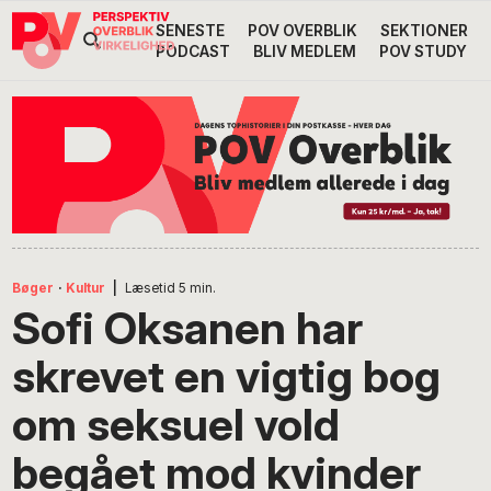
Gå
Skip
Gå
SENESTE
POV OVERBLIK
SEKTIONER
Header
direkte
til
direkte
PODCAST
BLIV MEDLEM
POV STUDY
til
indhold
til
Højre
primær
footer
Søg
på
navigation
POV
International
Bøger
·
Kultur
|
Læsetid
5
min.
Sofi Oksanen har
skrevet en vigtig bog
om seksuel vold
begået mod kvinder