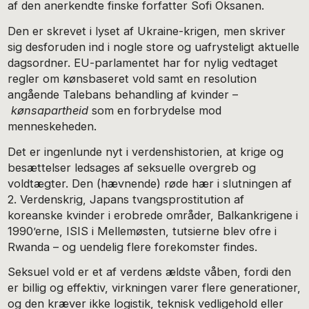
af den anerkendte finske forfatter Sofi Oksanen.
Den er skrevet i lyset af Ukraine-krigen, men skriver
sig desforuden ind i nogle store og uafrysteligt aktuelle
dagsordner. EU-parlamentet har for nylig vedtaget
regler om kønsbaseret vold samt en resolution
angående Talebans behandling af kvinder –
kønsapartheid
som en forbrydelse mod
menneskeheden.
Det er ingenlunde nyt i verdenshistorien, at krige og
besættelser ledsages af seksuelle overgreb og
voldtægter. Den (hævnende) røde hær i slutningen af
2. Verdenskrig, Japans tvangsprostitution af
koreanske kvinder i erobrede områder, Balkankrigene i
1990’erne, ISIS i Mellemøsten, tutsierne blev ofre i
Rwanda – og uendelig flere forekomster findes.
Seksuel vold er et af verdens ældste våben, fordi den
er billig og effektiv, virkningen varer flere generationer,
og den kræver ikke logistik, teknisk vedligehold eller