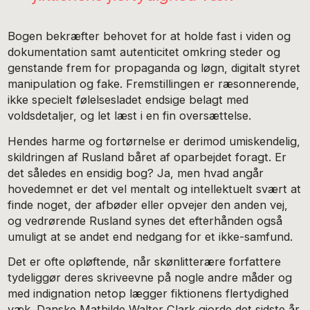
Bogen bekræfter behovet for at holde fast i viden og
dokumentation samt autenticitet omkring steder og
genstande frem for propaganda og løgn, digitalt styret
manipulation og fake. Fremstillingen er ræsonnerende,
ikke specielt følelsesladet endsige belagt med
voldsdetaljer, og let læst i en fin oversættelse.
Hendes harme og fortørnelse er derimod umiskendelig,
skildringen af Rusland båret af oparbejdet foragt. Er
det således en ensidig bog? Ja, men hvad angår
hovedemnet er det vel mentalt og intellektuelt svært at
finde noget, der afbøder eller opvejer den anden vej,
og vedrørende Rusland synes det efterhånden også
umuligt at se andet end nedgang for et ikke-samfund.
Det er ofte opløftende, når skønlitterære forfattere
tydeliggør deres skriveevne på nogle andre måder og
med indignation netop lægger fiktionens flertydighed
væk. Danske Mathilde Walter Clark gjorde det sidste år