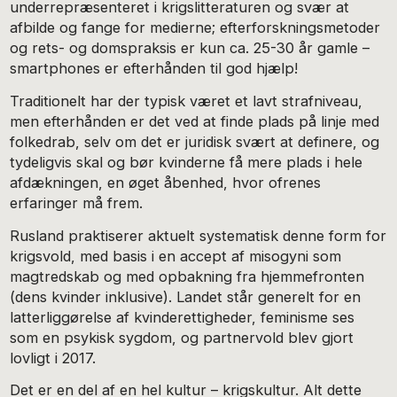
underrepræsenteret i krigslitteraturen og svær at
afbilde og fange for medierne; efterforskningsmetoder
og rets- og domspraksis er kun ca. 25-30 år gamle –
smartphones er efterhånden til god hjælp!
Traditionelt har der typisk været et lavt strafniveau,
men efterhånden er det ved at finde plads på linje med
folkedrab, selv om det er juridisk svært at definere, og
tydeligvis skal og bør kvinderne få mere plads i hele
afdækningen, en øget åbenhed, hvor ofrenes
erfaringer må frem.
Rusland praktiserer aktuelt systematisk denne form for
krigsvold, med basis i en accept af misogyni som
magtredskab og med opbakning fra hjemmefronten
(dens kvinder inklusive). Landet står generelt for en
latterliggørelse af kvinderettigheder, feminisme ses
som en psykisk sygdom, og partnervold blev gjort
lovligt i 2017.
Det er en del af en hel kultur – krigskultur. Alt dette