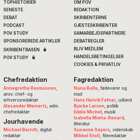
TOPHISTORIER
OM POV
SENESTE
REDAKTION
DEBAT
SKRIBENTERNE
PODCAST
GÆSTESKRIBENTER
POV STUDY
SAMARBEJDSPARTNERE
SPONSOREREDE ARTIKLER
DEBATREGLER
BLIV MEDLEM
SKRIBENTBASEN
HANDELSBETINGELSER
POV STUDY
COOKIES & PRIVATLIV
Chefredaktion
Fagredaktion
Annegrethe Rasmussen
,
Nana Balle
, fødevarer og
ansv. chef- og
mad
erhvervsredaktør
Hans Henrik Fafner
, udland
Alexander Meinertz
, adm.
Bjarke Larsen
, politik
chefredaktør
Eddie Michel
, musik
Isabella Miehe-Renard
,
Jourhavende
litteratur
Susanne Sayers
, videnskab
Michael Bernth
, digital
Mikkel Stolt
, filmredaktør
redaktør