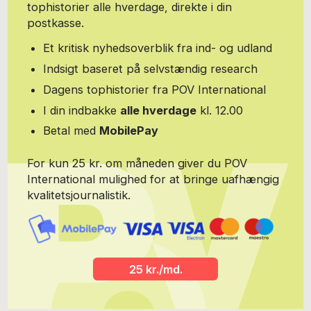
tophistorier alle hverdage, direkte i din
tro” (2019), begge Gyldendal og “Med rank ryg - om tro og
moderskab” (2021), Bibelselskabet. Kontakt via
postkasse.
www.charlotteroerth.dk Foto: Marie Hald
Et kritisk nyhedsoverblik fra ind- og udland
Indsigt baseret på selvstændig research
Dagens tophistorier fra POV International
I din indbakke
alle hverdage
kl. 12.00
Betal med
MobilePay
For kun 25 kr. om måneden giver du POV
International mulighed for at bringe uafhængig
kvalitetsjournalistik.
25 kr./md.