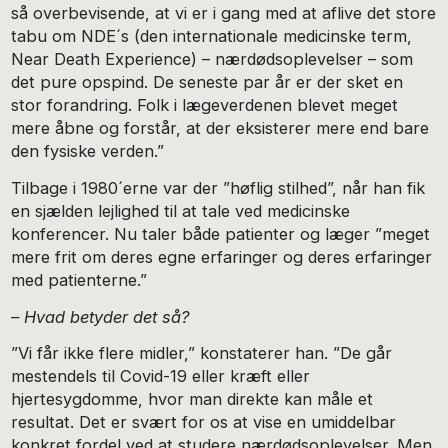
så overbevisende, at vi er i gang med at aflive det store
tabu om NDE´s (den internationale medicinske term,
Near Death Experience) – nærdødsoplevelser – som
det pure opspind. De seneste par år er der sket en
stor forandring. Folk i lægeverdenen blevet meget
mere åbne og forstår, at der eksisterer mere end bare
den fysiske verden.”
Tilbage i 1980´erne var der ”høflig stilhed”, når han fik
en sjælden lejlighed til at tale ved medicinske
konferencer. Nu taler både patienter og læger ”meget
mere frit om deres egne erfaringer og deres erfaringer
med patienterne.”
– Hvad betyder det så?
”Vi får ikke flere midler,” konstaterer han. ”De går
mestendels til Covid-19 eller kræft eller
hjertesygdomme, hvor man direkte kan måle et
resultat. Det er svært for os at vise en umiddelbar
konkret fordel ved at studere nærdødsoplevelser. Men