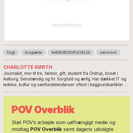
frygt
livsglæde
NÆRDØDSOPLEVELSE
selvmord
CHARLOTTE RØRTH
Journalist, mor til tre, farmor, gift, student fra Ordrup, bosat i
Aalborg. Selvstændig og fri. Sorgfuld og ærlig. Har dækket IT og
ledelse, kultur og samfundstendenser oftest i baggrundsartikler og
interview senest på NORDJYSKE. Har været (og er) flermediel.
Har de senere år især brugt sin ytringsfrihed til at sætte gang i
almindelige menneskers samtaler om overvældende oplevelser,
POV Overblik
tro, tabunedbrydning, selvmord og feminisme. Holder foredrag,
skriver og udgiver podcasten “Berørth”. Forfatter til bestselleren
“Jeg mødte Jesus - en modvillig troendes bekendelser” (2015),
Støt POV’s arbejde som uafhængigt medie og
Informations Forlag, “Vi mødte Jesus - og hvad kommer det andre
modtag
POV Overblik
samt dagens udvalgte
ved” (2017) og “Gud, du er jo lige her - sådan lever jeg med min