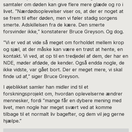
samtaler om døden kan give flere mere glæde og ro i
livet. ”Nærdødsoplevelser viser os, at der er noget at
se frem til efter døden, men vi føler stadig sorgens
smerte. Adskillelsen fra de kære. Den smerte
forsvinder ikke,” konstaterer Bruce Greyson. Og dog.
”Vi er ved at vide så meget om forholdet mellem krop
og sjæl, at der måske kan være en trøst at hente, en
kontakt. Vi ved, at op til en tredjedel af dem, der har en
NDE, møder afdøde, de kender. Også endda nogle, de
ikke vidste, var gået bort. Der er meget mere, vi skal
finde ud af,” siger Bruce Greyson.
I øjeblikket samler han midler ind til et
forskningsprojekt om, hvordan oplevelserne ændrer
mennesker, fordi ”mange får en dybere mening med
livet, men nogle har meget svært ved at komme
tilbage til et normalt liv bagefter, og dem vil jeg gerne
hjælpe.”