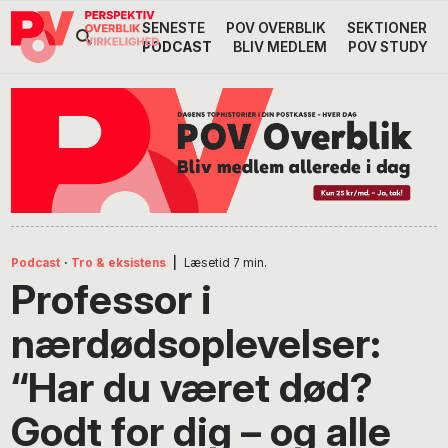
Gå
Skip
Gå
SENESTE
POV OVERBLIK
SEKTIONER
Header
direkte
til
direkte
PODCAST
BLIV MEDLEM
POV STUDY
til
indhold
til
Højre
primær
footer
Søg
på
navigation
POV
International
Podcast
·
Tro & eksistens
|
Læsetid
7
min.
Professor i
nærdødsoplevelser:
“Har du været død?
Godt for dig – og alle