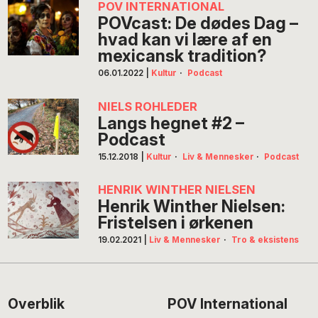
POV INTERNATIONAL
POVcast: De dødes Dag –
hvad kan vi lære af en
mexicansk tradition?
06.01.2022
|
Kultur
·
Podcast
NIELS ROHLEDER
Langs hegnet #2 –
Podcast
15.12.2018
|
Kultur
·
Liv & Mennesker
·
Podcast
HENRIK WINTHER NIELSEN
Henrik Winther Nielsen:
Fristelsen i ørkenen
19.02.2021
|
Liv & Mennesker
·
Tro & eksistens
Footer
Overblik
POV International