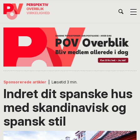
Gå
Skip
Gå
Head
direkte
til
direkte
til
indhold
til
Højr
primær
footer
Søg
på
navigation
POV
International
Sponsorerede artikler
|
Læsetid
3
min.
Indret dit spanske hus
med skandinavisk og
spansk stil