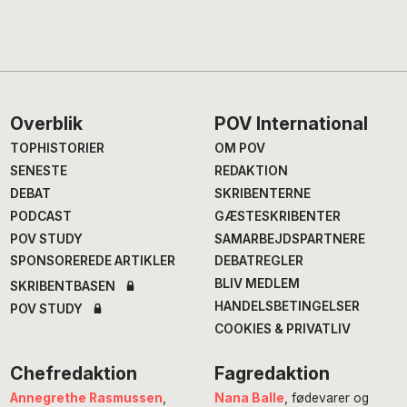
Footer
Overblik
POV International
TOPHISTORIER
OM POV
SENESTE
REDAKTION
DEBAT
SKRIBENTERNE
PODCAST
GÆSTESKRIBENTER
POV STUDY
SAMARBEJDSPARTNERE
SPONSOREREDE ARTIKLER
DEBATREGLER
BLIV MEDLEM
SKRIBENTBASEN
HANDELSBETINGELSER
POV STUDY
COOKIES & PRIVATLIV
Chefredaktion
Fagredaktion
Annegrethe Rasmussen
,
Nana Balle
, fødevarer og