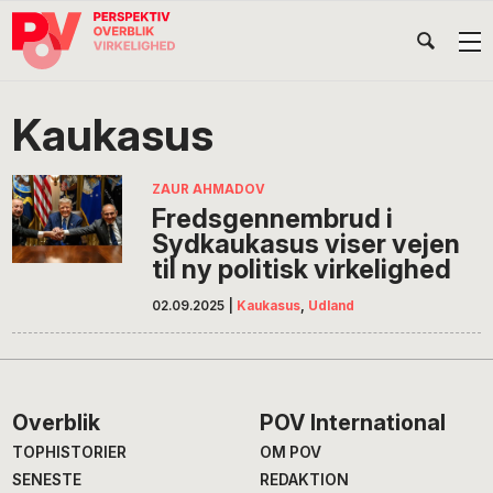
Gå
Skip
Gå
Head
direkte
til
direkte
til
indhold
til
Højr
primær
footer
Søg
på
navigation
Kaukasus
POV
International
ZAUR AHMADOV
Fredsgennembrud i
Sydkaukasus viser vejen
til ny politisk virkelighed
02.09.2025
|
Kaukasus
,
Udland
Footer
Overblik
POV International
TOPHISTORIER
OM POV
SENESTE
REDAKTION