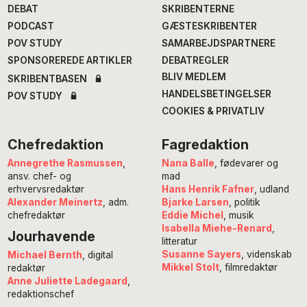
DEBAT
SKRIBENTERNE
PODCAST
GÆSTESKRIBENTER
POV STUDY
SAMARBEJDSPARTNERE
SPONSOREREDE ARTIKLER
DEBATREGLER
BLIV MEDLEM
SKRIBENTBASEN
HANDELSBETINGELSER
POV STUDY
COOKIES & PRIVATLIV
Chefredaktion
Fagredaktion
Annegrethe Rasmussen
,
Nana Balle
, fødevarer og
ansv. chef- og
mad
erhvervsredaktør
Hans Henrik Fafner
, udland
Alexander Meinertz
, adm.
Bjarke Larsen
, politik
chefredaktør
Eddie Michel
, musik
Isabella Miehe-Renard
,
Jourhavende
litteratur
Susanne Sayers
, videnskab
Michael Bernth
, digital
Mikkel Stolt
, filmredaktør
redaktør
Anne Juliette Ladegaard
,
redaktionschef