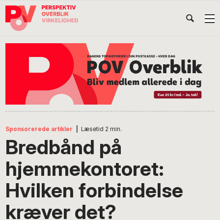
Gå
Skip
Gå
Head
direkte
til
direkte
til
indhold
til
Højr
primær
footer
Søg
på
navigation
POV
International
Sponsorerede artikler
|
Læsetid
2
min.
Bredbånd på
hjemmekontoret:
Hvilken forbindelse
kræver det?