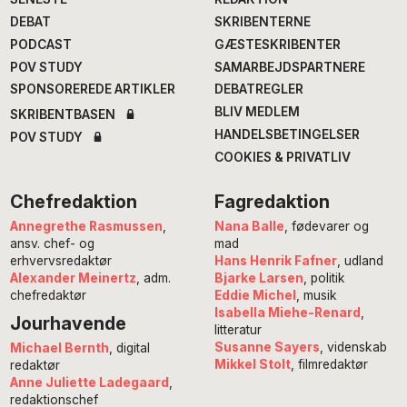
DEBAT
SKRIBENTERNE
PODCAST
GÆSTESKRIBENTER
POV STUDY
SAMARBEJDSPARTNERE
SPONSOREREDE ARTIKLER
DEBATREGLER
BLIV MEDLEM
SKRIBENTBASEN
HANDELSBETINGELSER
POV STUDY
COOKIES & PRIVATLIV
Chefredaktion
Fagredaktion
Annegrethe Rasmussen
,
Nana Balle
, fødevarer og
ansv. chef- og
mad
erhvervsredaktør
Hans Henrik Fafner
, udland
Alexander Meinertz
, adm.
Bjarke Larsen
, politik
chefredaktør
Eddie Michel
, musik
Isabella Miehe-Renard
,
Jourhavende
litteratur
Susanne Sayers
, videnskab
Michael Bernth
, digital
Mikkel Stolt
, filmredaktør
redaktør
Anne Juliette Ladegaard
,
redaktionschef