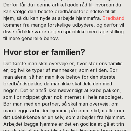
Derfor får du i denne artikel gode råd til, hvordan du
kan vælge den bedste bredbåndsforbindelse til dit
hjem, så du kan nyde at arbejde hjemmefra.
Bredbånd
kommer fra mange forskellige udbydere, og derfor vil
disse råd ikke være nogen specifikke men tage stilling
til mere generelle behov.
Hvor stor er familien?
Det første man skal overveje er, hvor stor ens familie
er, og hvilke typer af mennesker, som er i den. Bor
man alene, så har man ikke behov for den største
bredbåndspakke, da man ikke skal dele den med
nogen. Det er altså ikke nødvendigt at købe pakken,
som i princippet giver nok internet til hele nabolaget.
Bor man med en partner, så skal man overveje, om
man begge arbejder hjemme på samme tid,m eller om
det udelukkende er en selv, som arbejder fra hjemmet.
Arbejdet begge hjemme er det en god ide at gå et trin
op, da det ellers kan blive for lidt. Har man børn, og er