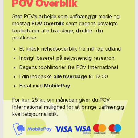
POV Overblik
Støt POV’s arbejde som uafhængigt medie og
modtag
POV Overblik
samt dagens udvalgte
tophistorier alle hverdage, direkte i din
postkasse.
Et kritisk nyhedsoverblik fra ind- og udland
Indsigt baseret på selvstændig research
Dagens tophistorier fra POV International
I din indbakke
alle hverdage
kl. 12.00
Betal med
MobilePay
For kun 25 kr. om måneden giver du POV
International mulighed for at bringe uafhængig
kvalitetsjournalistik.