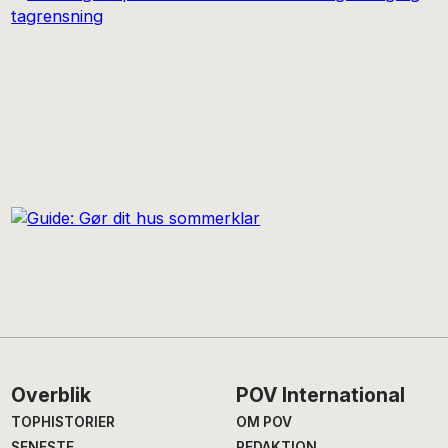
Footer
Overblik
POV International
TOPHISTORIER
OM POV
SENESTE
REDAKTION